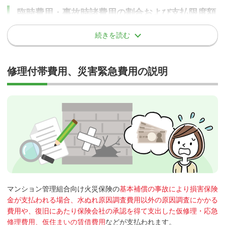
など
臨時費用・事故時諸費用の割合および支払限度額
万一、賠償事故が発生してしまった場合、管理組合だけでは被害者
の方との折衝や示談交渉は難しいと思います。
それらの折衝や示談または調停もしくは訴訟、弁護士の選任等の手
続きを読む
割合および支払限度
保険金をお支払いできない場合の例
保険会社名
特約・保険金
続きについて、保険会社が協力または同意を得て代行する示談交渉
額
サービスをご活用いただけます。
「10％または
あいおいニッセ
保険の対象の製造者または販売者が、被保険者に対し法律上ま
修理付帯費用、災害緊急費用の説明
事故時諸費用保険金
20％・3,000万円限
イ同和
たは契約上の責任を負うべき事故
当特約で示談交渉サービスを利用できる保険会社
度」
不当な修理や改造によって発生した事故
「10％または
消耗部品および付属部品の交換
あいおいニッセイ同和
〇
損保ジャパン
臨時費用補償特約
30％・100万円×戸
コンピュータプログラム、インプットデータ等コンピュータソ
室数が限度」選択
損保ジャパン
〇
フトウエアに発生した損壊、改ざん、消去等
「10％・100万円×
日新火災海上
〇
東京海上日動
臨時費用補償特約
電源周波数（Hz）、ガス種の変更に伴う改造、修理
世帯数が限度」
東京海上日動
〇
一般家庭用以外に使用している間に発生した事故
「10％・100万円限
車両、船舶などの備品として使用している間に生じた事故
三井住友海上
〇
事故時諸費用補償特
度」／「20％・
日新火災海上
約
3,000万円限度」選
マンション管理組合向け火災保険の
基本補償の事故により損害保険
など
択
金が支払われる場合、水ぬれ原因調査費用以外の原因調査にかかる
費用や、復旧にあたり保険会社の承認を得て支出した仮修理・応急
「10％・3,000万円
事故時諸費用特約
修理費用、仮住まいの賃借費用
などが支払われます。
限度」／「20％・