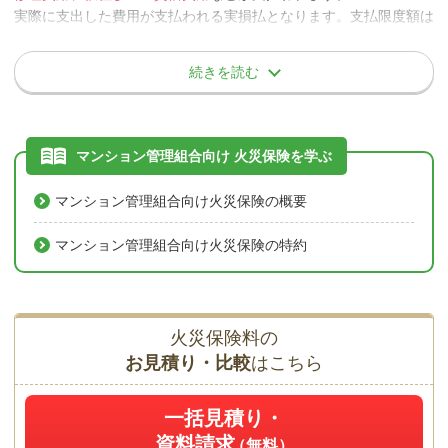
三井住友海上
(火災・風水災等限
実際に支出した費用が支払われる実損払となります。支払限度額は
3,000万円限度」選
定/火災等限定)
保険会社によって異なります。
択
続きを読む
当該費用保険金は「定率」で支払われるため、
使途は問いません
。
費用保険金支払いの例
片付け、清掃等に要した諸雑費や罹災された居住者への見舞金や協
力金等に使用される組合が多いようです。
台風の強風により壁の一部が損壊してしまった。損壊箇所から
マンション管理組合向け 火災保険を学ぶ
の風雨の吹込みを防ぐために、管理組合がビニールシートを購
当該費用保険金は
保険会社によって支払われる割合や限度額が異な
入し、応急処置を行った。
るため、比較をするポイントとなります
。保険料にあまり差が出な
マンション管理組合向け火災保険の概要
その際の、ビニールシートの購入代金および設置に要した費用
い場合などでは、このようなポイントを総合的に比較し判断する必
が費用保険金として支払われた。
要があるといえます。
マンション管理組合向け火災保険の特約
火災保険料の
お見積り・比較
はこちら
一括見積り・
資料請求
（無料）