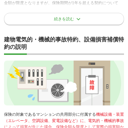
用に起因する偶然な漏水、放水等による水濡れ事故のみ
金額が限度となりますが、保険期間が1年を超える契約について
対象）。
は、保険年度ごとに限度額を適用します。
（保険会社により異なる場合があります）
示談交渉について
続きを読む
基本補償の
「水漏れ（水濡れ）」
では、給排水設備の漏水、放水等
に起因する損害を補償の対象としており、風雨の吹込み等の損害は
補償の対象とはなりません。
万一、賠償事故が発生してしまった場合、管理組合だけでは被害者
支払われる保険金
建物電気的・機械的事故特約、設備損害補償特
ただし、水漏れ原因調査費用は補償の対象となります。仮に、水漏
の方との折衝や示談交渉は難しいと思います。
約の説明
れ損害の原因が風雨の吹込みであった場合、その原因特定にかかっ
それらの折衝や示談または調停もしくは訴訟、弁護士の選任等の手
た調査費用に対しては保険金が支払われます。
続きについて、保険会社が協力または同意を得て代行する示談交渉
損害賠償金の額から、申込書記載の自己負担額（免責金
サービスをご活用いただけます。
額）を差引いた額
損害賠償責任の解決について、保険会社の同意を得て支
当特約で示談交渉サービスを利用できる保険会社
出した訴訟、裁判上の和解等に要した費用（1.とは別に
お支払い）
あいおいニッセイ同和
―
損保ジャパン
―
事故例
日新火災海上
〇
区分所有者Ａさんが、自戸室に設置している洗濯機のホースが
保険の対象であるマンションの共用部分に付属する
機械設備・装置
東京海上日動
―
外れ水漏れしていることに気が付かず、階下のＢさんが住む戸
（エレベータ、空調設備、変電設備など）に、電気的・機械的事故
三井住友海上
―
室の天井や壁を汚損し、電化製品等の家財を損壊させてしまっ
によって損害が生じた場合、保険金額を限度として実際の損害額か