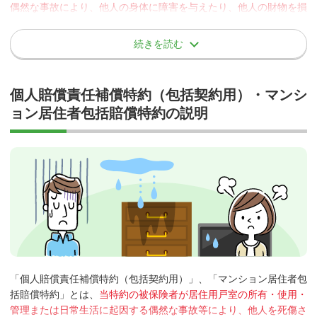
偶然な事故により、他人の身体に障害を与えたり、他人の財物を損
壊したりしたことにより法律上の損害賠償責任を負った場合に保険
金が支払われる特約
です。
続きを読む
支払われる保険金
個人賠償責任補償特約（包括契約用）・マンシ
ョン居住者包括賠償特約の説明
損害賠償金の額から、申込書記載の自己負担額（免責金
額）を差引いた額
損害賠償責任の解決について、保険会社の同意を得て支
出した訴訟、裁判上の和解等に要した費用（1.とは別に
お支払い）
事故例
「個人賠償責任補償特約（包括契約用）」、「マンション居住者包
マンションの壁（共用部分）のタイルが剥がれ、駐車場に停ま
括賠償特約」とは、
当特約の被保険者が居住用戸室の所有・使用・
っていた来訪者の自動車に落下し、損壊させてしまったため、
管理または日常生活に起因する偶然な事故等により、他人を死傷さ
管理責任を問われ損害賠償請求された。