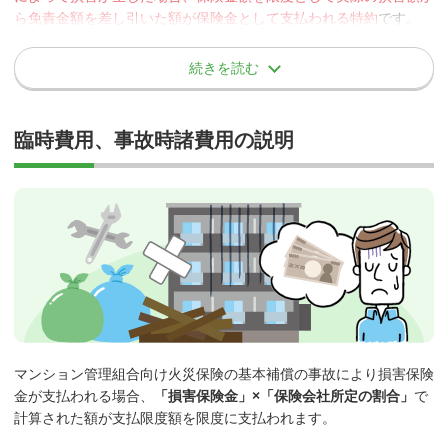
た。ＢさんはＡさんに対し、清掃費用や家財の再購入費用など
ら免責金額を差し引いた額が保険金として支払われる特約
です。
の損害賠償を請求した。
（自己負担額（免責金額）は、多くの保険会社の場合、基本補償の
「破損汚損等」
と同額となります。また、「破損汚損等」補償をセ
続きを読む
ットしていない契約の場合、当該特約もセットできない場合があり
ます）
保険金をお支払いできない場合の例
臨時費用、事故時諸費用の説明
契約者、被保険者またはこれらの方の法定代理人の故意
当特約の補償の対象とならないものの例
地震、噴火またはこれらが原因の津波による損害
被保険者の職務遂行に直接起因する損害賠償
ベルト
被保険者と同居する親族に対する損害賠償
工具類
自動車、原動機付自転車、航空機、船舶および銃器等の所有、
潤滑油
使用または管理に起因する損害賠償
触媒
被保険者が所有、使用または管理する他人の財物の損壊、紛
ワイヤーロープ
失、盗取
（エレベーターのワイヤーロープを除く）
マンション管理組合向け火災保険の基本補償の事故により損害保険
刃
金が支払われる場合、
「損害保険金」×「保険会社所定の割合」
で
示談交渉について
冷媒
計算された額が支払限度額を限度に支払われます。