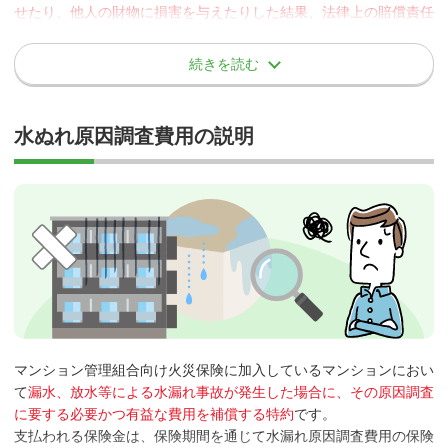
せたり、他人の財物に損害を与えたりした結果、法律上の賠償責任
を負った場合に保険金が支払われる特約
です。
保険金をお支払いできない場合の例
続きを読む
被保険者の範囲
契約者、被保険者またはこれらの方の法定代理人の故意
水ぬれ原因調査費用の説明
地震、噴火またはこれらが原因の津波による損害
当特約では、次の方を包括して補償の対象者とします。
被保険者と第三者との間で特別な約定により加重された損害賠
償責任
住居用戸室に居住している方
施設の損壊について、その施設につき正当な権利を有する方に
住居用戸室に居住している方の配偶者
対して負担する損害賠償責任
住居用戸室に居住している方またはその配偶者の別居の
排水または排気に起因する損害賠償責任
未婚の子
ここでいう「排水または排気」とは、公害等を意味し給排水管からの
居住用戸室を所有しているが、居住用戸室に居住してい
「漏水」等による損害賠償は補償の対象になります。
ない方。ただし、この方の日常生活に起因する賠償事故
屋根、扉、窓、通風筒から入る雨または雪等による財物の損壊
に関しては、補償の対象となりません。
に起因する賠償責任
マンション管理組合向け火災保険に加入しているマンションにおい
（保険会社によっては、使用・管理している方は対象
て
漏水、放水等による水漏れ事故が発生した場合に、その原因調査
施設の修理、改造、取り壊し等の工事に起因する損害賠償責任
外）
に要する必要かつ有益な費用を補償する特約
です。
航空機、自動車または施設外の船舶、車両もしくは動物の所
事業用戸室を所有または使用している方（所有または使
支払われる保険金は、保険期間を通じて水漏れ原因調査費用の保険
有、使用または管理に起因する損害賠償責任