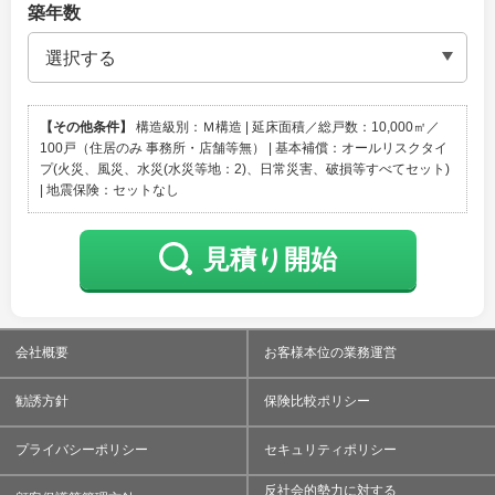
築年数
【その他条件】
構造級別：Ｍ構造 | 延床面積／総戸数：10,000㎡／
100戸（住居のみ 事務所・店舗等無） | 基本補償：オールリスクタイ
プ(火災、風災、水災(水災等地：2)、日常災害、破損等すべてセット)
| 地震保険：セットなし
見積り開始
会社概要
お客様本位の業務運営
勧誘方針
保険比較ポリシー
プライバシーポリシー
セキュリティポリシー
反社会的勢力に対する