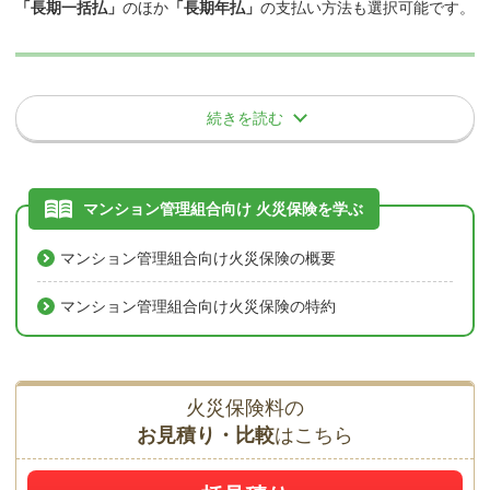
「長期一括払」
のほか
「長期年払」
の支払い方法も選択可能です。
管理用倉庫
共用部分と専有部分の区分については、管理組合の規約等に定めら
なお、マンション管理組合向け火災保険においては、各基本補償や
水災
トランクルーム
れているので、どちらか不明な場合はご確認ください。
特約ごとに個別に免責金額を設定できる会社もあれば、一律の免責
共用棟
1年契約のメリット・デメリット
金額を設定する保険会社もあります。
台風、暴風雨、豪雨等による洪水・融雪洪水・高潮・雨による土砂
清掃員室
上記基準を基に、評価額を計算します。
続きを読む
詳細はお問い合わせください。
崩れや落石などが原因の損害額が新価額の30％以上となった場合
評価額は
「都道府県」、「延べ面積」、「構造」
等により異なりま
倉庫
または床上浸水もしくは地盤面から45cmを超える浸水を被った場
す。同じ地域、同じ建物構造の場合、延べ面積が広い方が評価額は
1年契約のメリット
合に補償されます。
高くなり、狭い方が評価額は低くなります。
等
保険会社やプランによって、支払い条件が異なる場合があります。
マンション管理組合向け 火災保険を学ぶ
毎年、火災保険更新の案内があるので、保険を見直す機会が増
⑤上記①～④の部分にある畳、建具、その他こ
える。
評価額と保険金額
マンション管理組合向け火災保険の概要
れらに類するもの
事故例
毎年、理事の交代がある管理組合では、交代した理事が更新契
約手続きを行うので、火災保険の加入状況を把握できる。
マンション管理組合向け火災保険の特約
大雨による洪水で床上浸水となり、共用部分の基礎や外壁の腐
評価額はあくまで、建物の共用部分を再建築した際にどの程度の費
⑥上記①～⑤に収容される区分所有者共有の動
食または損壊した箇所を修理した。
用を要するかの金額です。火災等の事故が生じた際の保険金支払い
1年契約のデメリット
産
の限度額は
「保険金額」
となります。
基本補償ではなく特約となる保険会社もありますが、補償の内容自体は変
万一の事故を考えると
「評価額」＝「保険金額」
で設定することが
わりません。
火災保険料の
毎年、更新の手続きを行わなければならない。
推奨されますが、大規模のマンションなど
全焼リスクが低い物件な
お見積り・比較
はこちら
長期契約よりも1年当たりの保険料が高くなる。
どでは、評価額以下で保険金額を設定することにより保険料を抑え
⑥の共有動産に含まれないものの例
る
こともできます。
例えば、「評価額：10億円」のマンションに対し「保険金額：10