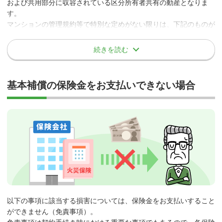
当該火災保険では、
「掛捨てタイプ」
と
「積立タイプ」
から希望の
および共用部分に収容されている区分所有者共有の動産となりま
契約タイプを選択できます。
す。
「掛捨てタイプ」は文字通り満期返戻金が無いタイプで、「積立タ
マンションの管理規約等で特別な定めがない限りは、下記のものが
風災・雹災（ひょうさい）・雪災
イプ」は保険満了時に満期返戻金を受け取ることができます。本来
該当します。
は、将来の修繕積立金として計画的に活用することができる方式で
続きを読む
突風・強風・竜巻・台風などの風による損害、落雹など氷の粒・塊
すが、近年の「低金利」の影響で、高い積立効果は期待できず、満
①専有部分以外の建物部分
による損害、大雪による損害などが補償されます。
期返戻金よりも支払う金額（積立金＋保険料）が高くなる（いわゆ
る元本割れする）こともあり、また、火災保険の満期まで資金を使
基本補償の保険金をお支払いできない場合
玄関ホール
えないことから、現在は
「掛捨てタイプ」を選択する管理組合がほ
事故例
屋外階段
とんど
です。
「積立タイプ」を選択しても、「契約者貸付制度」を利用し、保険
共用トイレ
台風の強風により、壁一面の外壁タイルが剥がれてしまった。
会社から資金を借り入れることができますが、その分の利息を返済
ポンプ室
大雪による積雪荷重で駐輪場の屋根が損壊してしまった。
しなければならないため、そうなってしまっては本末転倒といえる
高置水槽室
でしょう。
界壁
基礎部分
保険会社ごとの差を理解する
ベランダ
廊下
以下の事項に該当する損害については、保険金をお支払いすること
屋上
保険会社ごとに引受に関する規定や割引制度などが大きく異なるた
ができません（免責事項）。
給湯室
め、条件によってはかなりの保険料差も生じます。