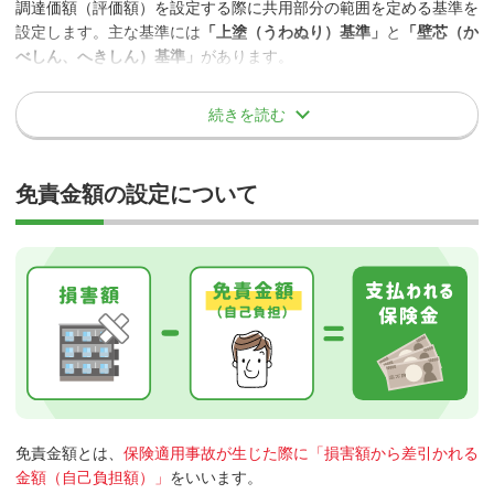
エレベーター設備
調達価額（評価額）を設定する際に共用部分の範囲を定める基準を
色、変質、さび、かび、腐敗、腐食、浸食、ひび割れ、剥が
設定します。主な基準には
「上塗（うわぬり）基準」
と
「壁芯（か
ガス配管設備
れ、肌落ち、発酵もしくは自然発熱の損害、その他類似の損
べしん、へきしん）基準」
があります。
盗難
消防・防災設備
害
電気設備
ねずみ食い、虫食い 等
上塗基準
続きを読む
避雷設備
盗難等によって、保険の対象に盗取、損傷または汚損の損害が発生
保険の対象の平常の使用または管理において通常生じうる擦り
各種の配線配管
した場合に補償されます。
傷、かき傷、塗料の剥がれ落ち、ゆがみ、たわみ、へこみ、そ
界壁・構造柱・階層の本体は全て共用部分とし、住戸室（専有部
給排水衛生設備
の他外観上の損傷または汚損であって、保険の対象が有する機
分）側の上塗り部分を専有部分
とする基準。「壁芯基準」と比べ、
免責金額の設定について
能の喪失または低下を伴わない損害
テレビ共聴設備
共用部分の占める割合が大きく専有部分が小さくなるため、共用部
事故例
分の評価額は高くなります。
等
空き巣がマンション敷地内に侵入した際に、共用部分であるフ
建物外部からの物体の衝突の損害保険金に関す
ェンスや管理事務所の窓ガラスが損壊された。
③専有部分に属さない建物の付属物で建物に直
る事項
接付属しない設備または施設
契約者または被保険者が所有または運転する車両・積載物の衝
塀
突または接触による損害
駐車場
保険会社によっては、補償の対象となる商品もあります。
庭木
免責金額とは、
保険適用事故が生じた際に「損害額から差引かれる
金額（自己負担額）」
をいいます。
水道引込管