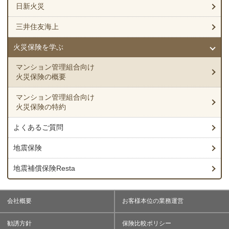
管理組合として、支出する保険料と備えなければならない保険（補
日新火災
支払わなければならないため、長期契約をしたくても予算の都合上
償）とのバランスが重要になります。火災保険の基本補償の保険金
火災保険を使うような事故が生じた際には、自身で判断せず、速や
できない管理組合もあると思います。そのような管理組合には「長
額を評価額よりも低く設定して保険料を抑えたいが、地震保険の補
三井住友海上
かに契約の保険会社または代理店へ連絡し、事故の報告を行う必要
期年払」がお勧めです。長期契約のメリットを受けつつ、保険料の
償額を下げたくない場合、少額短期保険を活用する方法もありま
があります。
支払いが年ごととなるため、予算も組みやすくなります。
火災保険を学ぶ
す。（詳しくは「
マンション管理組合向け 地震保険
」をご覧くだ
双方のメリット、デメリットを考慮し、適切な方法を選択しましょ
さい）
う。
マンション管理組合向け
火災保険の概要
マンション管理組合向け
火災保険の特約
よくあるご質問
地震保険
地震補償保険Resta
会社概要
お客様本位の業務運営
勧誘方針
保険比較ポリシー