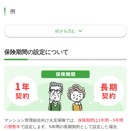
破損・汚損等の損害保険金に関する事項
消火栓
フェンス
外部からの物体の落下・衝突等
例
壁芯基準
差押え、収用、没収等、国または公共団体の公権力の行使によ
駐輪場
って生じた損害
火災事故による建物の損害額が50万円で免責金額が5万円だった場
散水栓
界壁・階層の中央部分までを事故の専有部分とし、その外側を共用
建物の外部から物体が落下または衝突したことによる損害が補償さ
続きを読む
合、保険金は下記の通りに計算されます。
土地の沈下、移動または隆起によって生じた損害 など
部分または他人（隣室の居住者）の専有部分
とする基準。「上塗基
れます。
排水設備
準」と比べ、共用部分の占める割合が小さく専有部分が大きくなる
専用庭
1.～10.は費用保険金、その他の特約についても同様にお支払いで
ため、共用部分の評価額は低くなります。
支払われる保険金 ＝ 損害額：50万円 － 免責金額：5万円 ＝
掲示板
事故例
きません。
保険期間の設定について
45万円
花壇
その他、保険金がお支払いできない場合の詳細につきましては、保
マンションの塀に自動車が衝突（当逃げ）し、塀が損壊してし
外灯設備
険会社または代理店にご連絡いただくか約款をご覧ください。
まった。当逃げ犯が捕まらなかったため、管理組合で修理費用
概念としては、個人用の専用住宅の火災保険も事務所等の一般物件
塵芥集積所
を負担することとなった。
もマンション管理組合向けの火災保険であっても同じで、
免責金額
を設定すると保険料は安くなります
。
等
少額損害となる事故に関しては、管理組合で対処し、高額損害とな
るような事故に関して保険を適用するという方針の管理組合には免
④管理規約により共用部分となる部分
責金額を設定して支払保険料を抑えることは有効な手段といえま
す。
管理員室
一方、少額でも高額でもすべての事故に対し保険適用し、極力、管
マンション管理組合向け火災保険では、
保険期間は1年間～5年間
集会室
理組合の支出を少なくしたいという方針の管理組合では免責金額を
の整数年
で設定します。5年間の長期契約として設定した場合、
低く設定する方が良いといえるでしょう。
集会棟