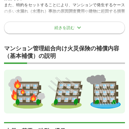
また、特約をセットすることにより、マンションで発生するケース
の多い
水漏れ（水濡れ）事故の原因調査費用
や
建物に起因する損害
賠償の事故
についても補償することができます。
基本補償の補償内容については、個人で加入する住宅用の火災保険
続きを読む
とほとんど変わりませんが、保険料の計算基準が大きく異なりま
す。マンション管理組合向け火災保険では、建築年数が経つにつれ
保険料が上がっていきます。したがい、
満期を迎える際に同じ保険
マンション管理組合向け火災保険の補償内容
会社で前契約と同条件の内容であっても、多くの契約で保険料が上
（基本補償）の説明
がってしまいます
。建築年数が経っている物件の場合、保険料が上
がることを想定した補償内容の設計や計画的な資金準備が必要にな
ります。
契約の方式
契約方式には、
「個別契約方式」
と
「一括契約方式」
があり、多く
の保険会社が「一括契約方式」を推奨しており、「個別契約方式」
を選択できない保険会社も多くあります。