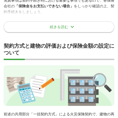
免責事項は契約手続き時における重要な事項でもあるので、各保険
しかし、保険料が安ければ良いという訳ではない保険商品なので、
電気・機械室
会社の
「保険金をお支払いできない場合」
をしっかり確認の上、契
各保険会社の補償内容や保険金額、免責金額などの違いを確認し、
水漏れ（水濡れ）
パイプスペース
約手続きをしましょう。
総合的に比較することがより良い保険選びのポイント
になるといえ
床スラブ
るでしょう。
給排水設備の破損・詰まりにより発生した漏水、放水等または、区
塔屋
続きを読む
すべての損害保険金に共通の事項の例
分所有者の専有戸室で発生した漏水、放水等による損害が補償され
階段
ます。なお、給排水管自体の損害については補償の対象にはなりま
エレベーターホール
せん。
契約方式と建物の評価および保険金額の設定に
契約者、被保険者またはこれらの方の法定代理人等の故意もし
エレベーター室
くは重大な過失または法令違反
ついて
受水槽室
事故例
戦争、内乱、その他これらに類似の事変または暴動による損害
内外壁
地震、噴火またはこれらが原因の津波による損害
柱
給水設備の詰りが原因で漏水した結果、共用部分の廊下や壁を
核燃料物質等に起因する事故による損害
修理した。
バルコニー
風、雨、雪、雹（ひょう）、砂塵、その他これらに類するもの
の建物内部への吹込み、浸込みまたは漏入によって生じた損害
等
風災、雹災、または雪災の事故によって破損し、その破損部分から建
物内に吹込むことによって生じた損害は対象になります。
②専有部分に属さない建物の付属物で建物に直
次のいずれかに該当する損害
接付属する設備
保険の対象の欠陥
前述の共用部分「一括契約方式」による火災保険契約で、建物の再
保険の対象の自然の消耗もしくは劣化または性質による変