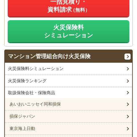
一括見積り・
自動車およびその付属品（自動車に定着しているまたは装備さ
億円」で契約するよりも「保険金額：5億円」で契約する方が保険
長期契約のメリット・デメリット
資料請求
（無料）
れているもの、ならびに車室内でのみ使用することを目的とし
料は安くなります。
て自動車に固定されている自動車用電子式航法装置（カーナ
仮に、台風により保険の対象の建物が損壊し「100万円」の修理費
ビ）、ETC車載器をいいます）
用が生じた場合、いずれの契約でも100万円（自己負担額（免責金
火災保険料
長期契約のメリット
額）0円）の損害保険金を受け取ることができます。保険金額を評
動物
シミュレーション
価額よりも低く設定したとしても、実損払いの契約では支払われる
通貨、小切手、株券、手形、その他の有価証券、印紙、切手、
破損・汚損等（不測かつ突発的事故）
長期契約による割引（長期係数）があるため、1年契約よりも1
保険金が削減されることはありません。
預貯金証書、クレジットカード、プリペイドカード、ローンカ
年当たりの保険料が安くなる。
ード、電子マネー、乗車券等、その他これらに類するもの
マンション管理組合
向け火災保険
ただし、評価額よりも保険金額を低く設定する場合に注意をしなけ
保険会社による保険料改定があった場合でも、契約期間中は改
上記の基本補償以外の偶然かつ突発的な事故により生じた共用部分
証書、帳簿、稿本（本などの原稿）、設計書、図案、その他こ
ればならないことが2点あります。
定の影響を受けない。1年契約の場合は、次回更新時以降、改定
の破損や汚損が発生した場合の損害が補償されます。
火災保険料シミュレーション
れらに類するもの
後の保険料となるため、保険料が上がってしまう可能性があ
プログラム、データ
る。
火災保険ランキング
保険金額を超える大規模な損害が生じた際に、自己負担
事故例
その他保険証券に「含まない」旨が記載されたもの
が生じる可能性がある
取扱保険会社・保険商品
長期契約のデメリット
区分所有者（居住者）が荷物を搬送している際に、エントラン
地震保険の保険金額は、基本補償の保険金額の50％が上
建物に直接的な被害が出なくても、上記①～⑥の対象物に損害が生
スの自動ドアに荷物をぶつけて損壊してしまった。
限となる
あいおいニッセイ同和損保
じた場合、保険適用できます。
毎年更新手続きを行わないので、理事の交代があった際に保険
損保ジャパン
加入状況の引継ぎを行わなければならない。また、保険の継続
1.は当然として、2.については全損リスクの高い大規模な震災が発
事故例
漏れが無いよう注意しなければならない。
生してしまうと、十分な保険金を受け取ることができなくなりま
東京海上日動
す。
台風により、駐車場のフェンスのみが損壊した 等
なお、「長期一括払」の場合、契約時点でまとまった金額を一括で