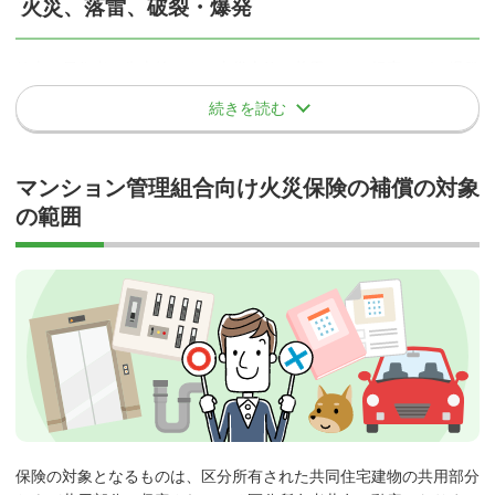
火災、落雷、破裂・爆発
個別契約方式
各居住者が専有部分・共用部分の共有持分を併せて契約する方式
放火や居住者の失火等による火災事故、落雷による損害、ガス爆発
等による損害などを補償します。火災保険においてベースとなる補
続きを読む
一括契約方式
償で、どの保険会社のプランにおいても必ず補償される項目です。
保険会社によっては、「火災、落雷、破裂・爆発」以外の基本補償を対象
管理組合が契約者となり共用部分を一括して契約する方式
外にするプランを選択できます。
マンション管理組合向け火災保険の補償の対象
個別契約方式の場合、専有部分・共用部分ともに個々の区分所有者
の範囲
事故例
（居住者）に保険契約を委ねるため、「専有部分のみ契約してしま
う方」や「火災保険に加入しない方」がいる可能性があります。こ
の場合、万一火災事故等が発生してしまうと、十分な保険金が支払
専有戸室からの失火により、共用部分である廊下や階段まで延
われないこととなります。そのため、
管理組合が契約者となり、共
焼してしまった。
用部分を一括して契約する一括契約方式が一般的
です。
以降の章でも「一括契約方式」をベースに説明していきます。
掛捨てタイプと積立タイプの契約
保険の対象となるものは、区分所有された共同住宅建物の共用部分