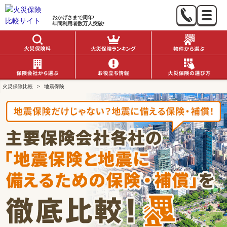
おかげさまで
周年!
年間利用者数
万人突破!
火災保険比較
>
地震保険