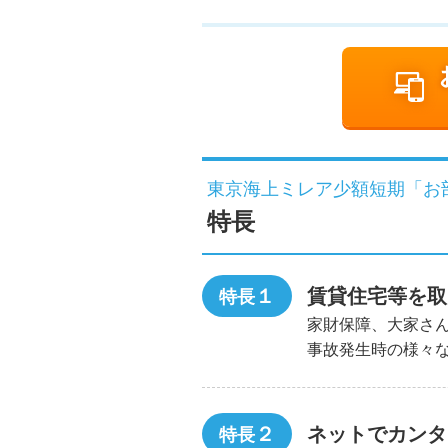
東京海上ミレア少額短期「お
特長
１
賃貸住宅等を取
特長
家財保障、大家さ
事故発生時の様々
２
ネットでカンタ
特長