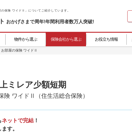
屋の保険 ワイドⅡ」についてご紹介しています。
ト
おかげさまで
周年!
年間利用者数
万人突破!
物件から選ぶ
保険会社から選ぶ
お役立ち情報
お部屋の保険 ワイドⅡ
上ミレア少額短期
保険 ワイドⅡ（住生活総合保険）
も
ネットで完結
！
します。