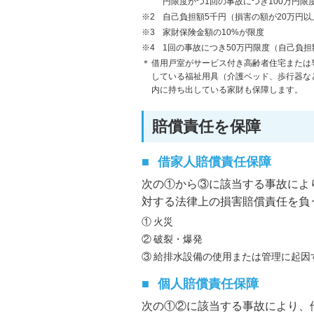
円限度かつ1回の事故につき100万円限
自己負担額5千円（損害の額が20万円
家財保険金額の10%が限度
1回の事故につき50万円限度（自己負担
借用戸室がサービス付き高齢者住宅または
している福祉用具（介護ベッド、歩行器な
内に持ち出している家財も保障します。
賠償責任を保障
借家人賠償責任保障
次の①から③に該当する事故によ
対する法律上の損害賠償責任を負
火災
破裂・爆発
給排水設備の使用または管理に起因
個人賠償責任保障
次の①②に該当する事故により、