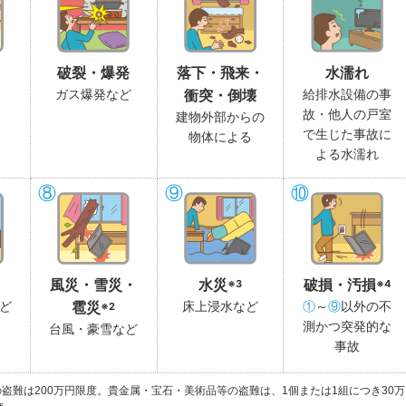
破裂・爆発
落下・飛来・
水濡れ
ガス爆発など
給排水設備の事
衝突・倒壊
故・他人の戸室
建物外部からの
で生じた事故に
物体による
よる水濡れ
⑧
⑨
⑩
※3
※4
風災・雪災・
水災
破損・汚損
ど
床上浸水など
①
～
⑨
以外の不
※2
雹災
測かつ突発的な
台風・豪雪など
事故
盗難は200万円限度。貴金属・宝石・美術品等の盗難は、1個または1組につき30万