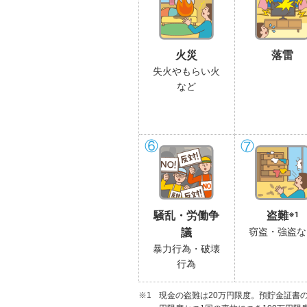
火災
落雷
失火やもらい火
など
⑥
⑦
※1
騒乱・労働争
盗難
窃盗・強盗な
議
暴力行為・破壊
行為
現金の盗難は20万円限度。預貯金証書の