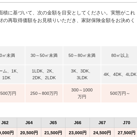
面積に基づいて、次の金額を目安としてください。実態がこれ
財の再取得価額をお見積りいただき、家財保険金額をお決めく
0
㎡未満
30～50
㎡未満
50～80
㎡未満
80
㎡以上
ーム、1K、
1LDK、2K、
3K、3DK、
4K、4DK、4LDK
1DK
2DK、2LDK
3LDK
300～1000
500万円
250～800万円
500万円～
万円
J62
J64
J65
J66
J67
J70
9,000円
20,500円
21,500円
23,000円
24,500円
27,500円