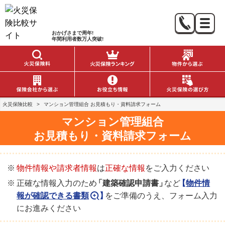
おかげさまで
周年!
年間利用者数
万人突破!
火災保険比較
>
マンション管理組合 お見積もり・資料請求フォーム
マンション管理組合
お見積もり・資料請求フォーム
物件情報や請求者情報
は
正確な情報
をご入力ください
正確な情報入力のため
「建築確認申請書」
など
【
物件情
報が確認できる書類
】
をご準備のうえ、フォーム入力
にお進みください