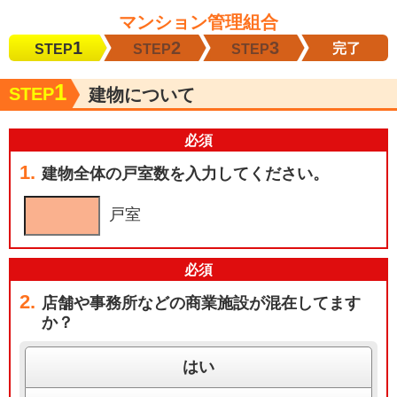
マンション
管理組合
1
2
3
完了
STEP
STEP
STEP
1
STEP
建物について
必
須
1.
建物全体の戸室数を入力してください。
戸室
必
須
2.
店舗や事務所などの商業施設が混在してます
か？
はい