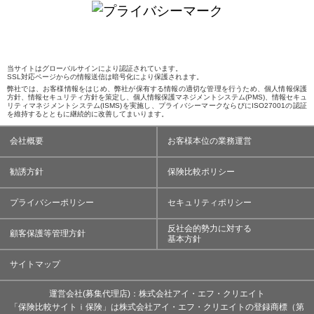
当サイトはグローバルサインにより認証されています。
SSL対応ページからの情報送信は暗号化により保護されます。
弊社では、お客様情報をはじめ、弊社が保有する情報の適切な管理を行うため、個人情報保護
方針、情報セキュリティ方針を策定し、個人情報保護マネジメントシステム(PMS)、情報セキュ
リティマネジメントシステム(ISMS)を実施し、プライバシーマークならびにISO27001の認証
を維持するとともに継続的に改善してまいります。
会社概要
お客様本位の業務運営
勧誘方針
保険比較ポリシー
プライバシーポリシー
セキュリティポリシー
反社会的勢力に対する
顧客保護等管理方針
基本方針
サイトマップ
運営会社(募集代理店)：株式会社アイ・エフ・クリエイト
「保険比較サイトｉ保険」は株式会社アイ・エフ・クリエイトの登録商標（第