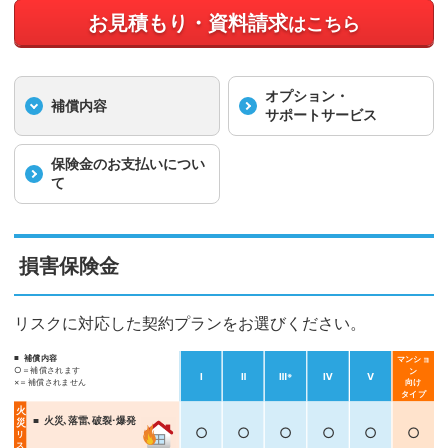
お見積もり・資料請求
はこちら
オプション・
補償内容
サポートサービス
保険金の
お支払いについ
て
損害保険金
リスクに対応した契約プランをお選びください。
補償内容
マンショ
○＝補償されます
ン
Ⅰ
Ⅱ
Ⅲ
Ⅳ
Ⅴ
※
×＝補償されません
向け
タイプ
火
火災､落雷､破裂･爆発
災
○
○
○
○
○
○
リ
ス