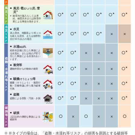
ク
風
風災･雹
災､雪
(ひょう)
災
※
災
○
★
○
★
○
★
○
★
○
★
○
★
リ
融雪水の漏入もしくは凍
ス
結、融雪洪水または除雪作
ク
業による事故を除きます。
水
水災
災
○
★
○
★
○
★
○
★
×
×
床上浸水、地盤面より45ｃｍ
リ
を超える浸水、または損害割
ス
合が30％以上の場合
ク
水濡
れ
(ぬ)
給排水設備に生じた事故によ
○
★
○
★
×
×
×
○
★
る水濡れ、または他の戸室で
生じた事故による水濡れをい
盗
います。
難
衝突等
･
○
★
○
★
×
×
×
○
★
水
建物外部からの物体の衝突
濡
れ
騒擾
等
(そうじょう)
等
○
★
○
★
×
×
×
○
★
騒擾（そうじょう）・集団行
リ
動・労働争議に伴う暴力破壊
ス
行為
ク
盗難
○
★
○
★
×
×
×
○
★
盗難による窃取・汚損・き損
破
損
破損
等
○
×
○
×
×
○
上記以外の偶然な事故による
リ
破損等
ス
ク
Ⅲタイプの場合は、「盗難・水濡れ等リスク」の損害を原因とする破損等