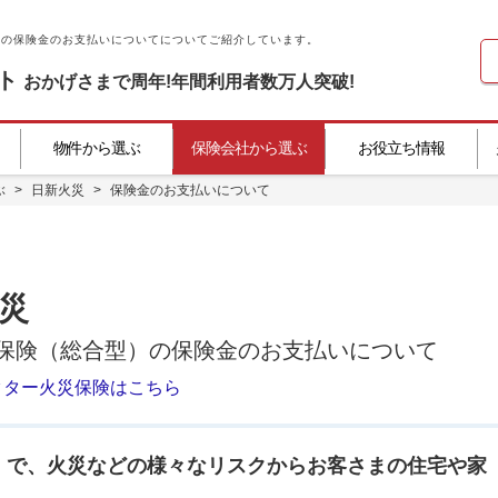
)の保険金のお支払いについてについてご紹介しています。
ト
おかげさまで
周年!
年間利用者数
万人突破!
物件から選ぶ
保険会社から選ぶ
お役立ち情報
ぶ
>
日新火災
>
保険金のお支払いについて
災
保険（総合型）の
保険金のお支払いについて
クター火災保険はこちら
」で、火災などの様々なリスクからお客さまの住宅や家