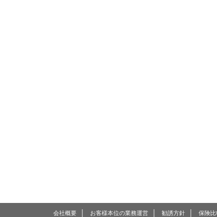
｜
｜
｜
会社概要
お客様本位の業務運営
勧誘方針
保険比