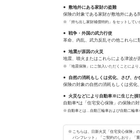
敷地外にある家財の盗難
保険の対象である家財が敷地外にある
「持ち出し家財補償特約」をセットしてい
戦争・外国の武力行使
革命、内乱、武力反乱その他これらに
地震が原因の火災
地震、噴火またはこれらによる津波が
「地震保険」にご加入いただくことにより
自然の消耗もしくは劣化、さび、か
保険の対象の自然の消耗もしくは劣化
火災などにより自動車※に生じた損
※
自動車
は「住宅安心保険」の保険の対
自動車とは…自動三輪車および自動二輪車を
こちらは、日新火災「住宅安心保険」
パンフレット」「ご契約のしおり」「