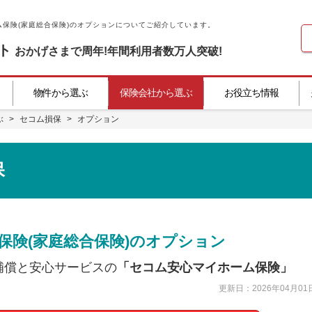
保険(家庭総合保険)のオプションについてご紹介しています。
ト
おかげさまで
周年!
年間利用者数
万人突破!
物件から選ぶ
保険会社から選ぶ
お役立ち情報
ぶ
>
セコム損保
>
オプション
保
保険(家庭総合保険)のオプション
補償と安心サービスの
「セコム安心マイホーム保険」
更新日：
2026年04月01