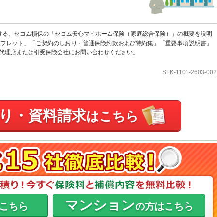
における、セコム損保の「セコム安心マイホーム保険（家庭総合保険）」の概要を説明
ンフレット」「ご契約のしおり・普通保険約款および特約集」「重要事項説明書」
代理店または引受保険会社にお問い合わせください。
SEK-1101-2603-002
り・資料請求
はこちら
マンション
こちら
の方はこちら