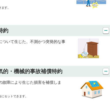
きます。
特約
について生じた、不測かつ突発的な事
気的・機械的事故補償特約
の故障により生じた損害を補償しま
合にセットできます。