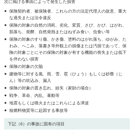
次に掲げる事由によって発生した損害
保険契約者、被保険者、これらの方の法定代理人の故意、重大
な過失または法令違反
保険の対象の自然の消耗、劣化、変質、さび、かび、はがれ、
肌落ち、発酵、自然発熱またはねずみ食い、虫食い等
保険の対象のすり傷、かき傷、塗料のはがれ落ち、ゆがみ、た
わみ、へこみ、落書き等外観上の損傷または汚損であって、保
険の対象ごとにその保険の対象が有する機能の喪失または低下
を伴わない損害
保険の対象の欠陥
建物等に対する風、雨、雪、雹（ひょう）もしくは砂塵（じ
ん）等の吹込み、漏入
保険の対象の置き忘れ、紛失（家財の場合）
戦争、革命、内乱、暴動等
地震もしくは噴火またはこれらによる津波
核燃料物質等に起因する事故等
下記（6）の事故に固有の項目