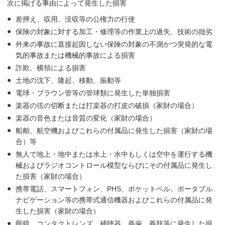
次に掲げる事由によって発生した損害
差押え、収用、没収等の公権力の行使
保険の対象に対する加工・修理等の作業上の過失、技術の拙劣
外来の事故に直接起因しない保険の対象の不測かつ突発的な電
気的事故または機械的事故による損害
詐欺、横領による損害
土地の沈下、隆起、移動、振動等
電球・ブラウン管等の管球類に発生した単独損害
楽器の弦の切断または打楽器の打皮の破損（家財の場合）
楽器の音色または音質の変化（家財の場合）
船舶、航空機およびこれらの付属品に発生した損害（家財の場
合）等
無人で地上・地中または水上・水中もしくは空中を運行する機
械およびラジオコントロール模型ならびにその付属品に発生し
た損害（家財の場合）
携帯電話、スマートフォン、PHS、ポケットベル、ポータブル
ナビゲーション等の携帯式通信機器およびこれらの付属品に発
生した損害（家財の場合）
眼鏡、コンタクトレンズ、補聴器、義歯、義肢等に発生した損