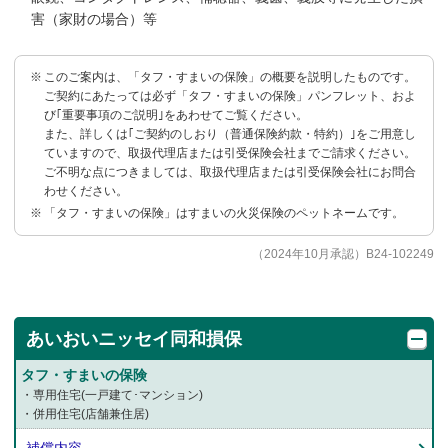
害（家財の場合）等
このご案内は、「タフ・すまいの保険」の概要を説明したものです。
ご契約にあたっては必ず「タフ・すまいの保険」パンフレット、およ
び｢重要事項のご説明｣をあわせてご覧ください。
また、詳しくは｢ご契約のしおり（普通保険約款・特約）｣をご用意し
ていますので、取扱代理店または引受保険会社までご請求ください。
ご不明な点につきましては、取扱代理店または引受保険会社にお問合
わせください。
「タフ・すまいの保険」はすまいの火災保険のペットネームです。
（2024年10月承認）B24-102249
あいおいニッセイ
同和損保
タフ・すまいの保険
・専用住宅(一戸建て･マンション)
・併用住宅(店舗兼住居)