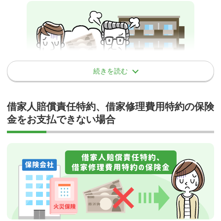
水濡れ（水漏れ）
保険の対象の欠陥
保険の対象の自然の消耗もしくは劣化または性質による変
給排水設備の破損・詰まりにより発生した漏水、放水等または、区
色、変質、さび、かび、腐敗、腐食、浸食、ひび割れ、剥が
分所有者の専有戸室で発生した漏水、放水等による損害が補償され
れ、肌落ち、発酵もしくは自然発熱の損害、その他類似の損
ます。尚、給排水管自体の損害については補償の対象にはなりませ
害
ん。
ねずみ食い、虫食い 等
続きを読む
保険の対象の平常の使用または管理において通常生じうる擦り
事故例
傷、かき傷、塗料の剥がれ落ち、ゆがみ、たわみ、へこみ、そ
の他外観上の損傷または汚損であって、保険の対象が有する機
借家人賠償責任特約、借家修理費用特約の保険
借家修理費用
能の喪失または低下を伴わない損害
給排水設備の破損・詰りにより発生した漏水、放水等または、
金をお支払できない場合
上階等の入居者宅(別戸室)で発生した漏水、放水等により、被保
険者の家財が受けた損害が補償されます。
自然災害などの偶然な事故により、借用住宅に損害が発生し、家主
建物外部からの物体の衝突の損害保険金に関す
との契約に基づき、または緊急的に被保険者が自己の費用で修理し
る事項
た場合に修理費用を補償する特約です。
契約者または被保険者が所有または運転する車両・積載物の衝
突または接触による損害
保険会社によっては、補償の対象となる商品もあります。