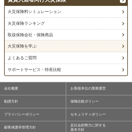
水災
者に関する事故に限る)
の過失または技術の拙劣によって生じた損害
火災保険料シミュレーション
借用住宅の主要構造部や借用住宅居住者の共同利用部分に生じ
台風、暴風雨、豪雨等による洪水・融雪洪水・高潮・雨による土砂
た損害
崩れや落石などが原因の損害額が再調達価額の30％以上となった
火災保険ランキング
支払われる保険金
場合または床上浸水もしくは地盤面から45cmを超える浸水を被っ
取扱保険会社・保険商品
た結果、家財が損害を受けた場合補償されます。
保険会社やプランによって、支払い条件が異なる場合があります。
火災保険を学ぶ
損害賠償金の額から、申込書記載の自己負担額(免責金
額)を差引いた額
よくあるご質問
事故例
損害賠償責任の解決について、保険会社の同意を得て支
出した訴訟、裁判上の和解等に要した費用（1.とは別に
サポートサービス・特長比較
大雨による洪水で床上浸水となり、所有している家財の大半が
お支払い）
損壊・汚損してしまった。
会社概要
お客様本位の業務運営
事故例
勧誘方針
保険比較ポリシー
入居者Ａさんが、自戸室に設置している洗濯機のホースが外れ
水漏れしていることに気が付かず、階下のＢさんが住む戸室の
プライバシーポリシー
セキュリティポリシー
天井や壁を汚損し、電化製品等の家財を損壊させてしまった。
反社会的勢力に対する
ＢさんはＡさんに対し、清掃費用や家財の再購入費用などの損
顧客保護等管理方針
基本方針