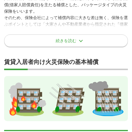
償(借家人賠償責任)を主たる補償とした、パッケージタイプの火災
保険をいいます。
そのため、保険会社によって補償内容に大きな差は無く、保険を選
ぶポイントとしては「大家さんや不動産業者から指定された『借家
人賠償責任の保険金額』をカバーできているか」や単純に「保険
料/掛金」となります。
続きを読む
ただし、保険会社によっては、水災や盗難などの基本補償を対象外
にして保険料を安くしているプランがあります。保険料差だけで、
賃貸入居者向け火災保険の基本補償
そのようなプランを選択してしまうと、保険を適用する事故が生じ
た際に「思っていた補償を受けることが出来なかった」ということ
になりかねません。
補償内容の違いと保険料をよく確認し、納得のいくプランの選択が
大切になります。