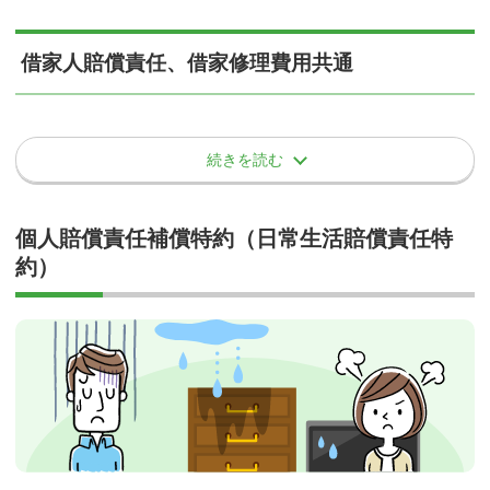
破損・汚損等の損害保険金に関する事項
盗難
借家人賠償責任、借家修理費用共通
借家人賠償責任については、被保険者（入居者）が失火してしまっ
差押え、収用、没収等、国または公共団体の公権力の行使によ
盗難等によって、保険の対象に盗取、損傷または汚損の損害が発生
自然の消耗、劣化、性質による変色、変質、さび、かび、腐
た際の火災事故や、給排水管等に物を詰まらせ水濡れの事故を起こ
って生じた損害
した場合に補償されます。
敗、ひび割れ、剥がれ、発酵、自然発熱、ねずみ食い、虫食い
してしまったこと等による損害が補償の対象となりますが、「自然
続きを読む
土地の沈下、移動または隆起によって生じた損害 など
等によって生じた損害
の消耗等による損害」などは補償対象外となるため、自然消耗と考
事故例
えられる壁紙の変色などによる清掃費用等には保険適用できないと
借用住宅の欠陥によって生じた損害
1.～10.は費用保険金、その他の特約についても同様にお支払でき
お考えください。
借用住宅の平常の使用または管理において通常生じうるすり
ません。
個人賠償責任補償特約（日常生活賠償責任特
空き巣被害に遭い、居宅内に保管してあった現金が盗まれてし
傷、かき傷、塗料の剥がれ落ち、ゆがみ、たわみ、へこみ、そ
約）
また、借家修理費用については、強風による窓ガラスの破損など、
まった。
の他外観上の損傷または汚損(落書きを含む)であって、借用住宅
その他、保険金がお支払できない場合の詳細につきましては、保険
被保険者に責任の無い偶然な事故が対象になるため、オーナーまた
の機能の喪失または低下を伴わない損害
会社または代理店にご連絡いただくか約款をご覧ください。
は管理会社が修繕する場合には、当該特約を適用する必要はありま
電気的・機械的事故（故障）によって生じた損害
せん。当該特約を適用する場合、免責金額（自己負担額）があるた
詐欺または横領によって生じた借用住宅の損害
め、被保険者に負担が生じてしまいます。尚、上記のような事故が
生じた際、賃貸借契約に入居者が負担して修理しなければならない
借用住宅の使用により不可避的に生じる汚損、すり傷、かき傷
旨記載がある場合は、免責金額分を負担いただき、保険を適用くだ
等の損害
さい。
電球、ブラウン管、当の乾球類のみに生じた損害
電気的・機械的事故（故障）によって生じた損害