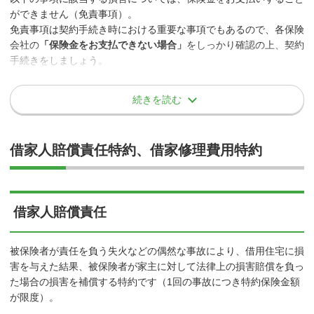
ができません（免責事項）。
風災・雹災（ひょうさい）・雪災
免責事項は契約手続き時における重要な事項でもあるので、各保険
会社の
「保険金をお支払できない場合」
をしっかり確認の上、契約
突風・強風・竜巻・台風などの風による損害、落雹など氷の粒・塊
手続きをしましょう。
による損害、大雪による損害などが補償されます。
続きを読む
事故例
すべての損害保険金に共通の事項の例
台風の強風により、近くの店舗の看板が飛んできて窓ガラスが
借家人賠償責任特約、借家修理費用特約
契約者、被保険者またはこれらの方の法定代理人等の故意もし
破損。窓付近に配置していたソファーも損傷してしまった。
くは重大な過失または法令違反
戦争、内乱、その他これらに類似の事変または暴動による損害
地震、噴火またはこれらが原因の津波による損害
借家人賠償責任
核燃料物質等に起因する事故による損害
風、雨、雪、雹、砂塵、その他これらに類するものの建物内部
被保険者が責任を負う失火などの偶然な事故により、借用住宅に損
への吹込み、浸込みまたは漏入によって生じた損害
害を与えた結果、被保険者が家主に対して法律上の損害賠償を負っ
風災、雹災、または雪災の事故によって破損し、その破損部分から建
た場合の損害を補償する特約です（1回の事故につき特約保険金額
物内に吹込むことによって生じた損害は対象になります。
が限度）。
次のいずれかに該当する損害