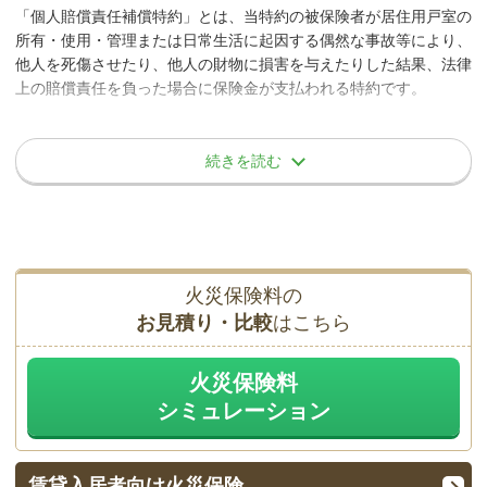
風、雨、雪、雹（ひょう）、砂塵、その他これらに類するもの
「個人賠償責任補償特約」とは、当特約の被保険者が居住用戸室の
外部からの物体の落下・衝突等
の建物内部への吹込み、浸込みまたは漏入によって生じた損害
所有・使用・管理または日常生活に起因する偶然な事故等により、
他人を死傷させたり、他人の財物に損害を与えたりした結果、法律
建物の外部から物体が落下または衝突したことによる損害が補償さ
上の賠償責任を負った場合に保険金が支払われる特約です。
れます。
借家人賠償責任のみ
続きを読む
被保険者の範囲
事故例
被保険者の心神喪失または指図によって生じた借用住宅の損害
改築、増築、取り壊し等の工事によって生じた損害
公園に面している窓にサッカーボール飛来してきて、窓が破
当特約では、次の方を包括して補償の対象者とします。
貸主との特別の約定によって加重された損害賠償責任
損。窓付近に配置していたテレビも倒れて損傷してしまった。
借用住宅を貸主に引き渡した後に発見された破損に起因する損
記名被保険者
害賠償責任
火災保険料の
記名被保険者の配偶者
お見積り・比較
はこちら
記名被保険者またはその配偶者の同居の親族
借家修理費用のみ
記名被保険者またはその配偶者の別居の未婚の子
火災保険料
上記以外の記名被保険者の同居人
シミュレーション
保険契約者、被保険者またはこれらの方の法定代理人の重大な
上記に該当する方が責任無能力者である場合は、その方
過失または法令違反によって生じた損害
の親権者、その他の法定の監督義務者および監督義務者
に代わって責任無能力者を監督する方。(その責任無能力
借用住宅に対する加工・修理・調整の作業中における、作業上
賃貸入居者
向け火災保険