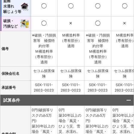
盗難
◯
◯
◯
◯
水濡れ
騒じょう等
破損・
◯
×
◯
×
汚損など
※破損・汚損損
Ｍ構造料率
※破損・汚損損
Ｍ構造料率
害等 補償特
（専有部分）
害等 補償特
（専有部分
約付帯
適用
約付帯
適用
備考
Ｍ構造料率
Ｍ構造料率
（専有部分）
（専有部分）
適用
適用
セコム損害保
セコム損害保
セコム損害保
セコム損害
保険会社名
険
険
険
険
SEK-1101-
SEK-1101-
SEK-1101-
SEK-1101-
承認番号
2603-0023
2603-0023
2603-0023
2603-002
試算条件
0円(破損等リ
0円
0円(破損等リ
0円
スクのみ5万
築30年以上の
スクのみ5万
築30年以上
円)
場合「風災・
円)
場合「風災・
築30年以上の
ひょう災、雪
築30年以上の
ひょう災、雪
場合「風災・
災、水濡れ、
場合「風災・
災、水濡れ、