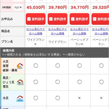
45,030
円
39,780
円
34,770
円
29,520
5年契約
内訳
お申込み
資料請求
資料請求
資料請求
資料請
セコム安心マイ
セコム安心マイ
セコム安心マイ
セコム安心マ
商品名
ホーム保険
ホーム保険
ホーム保険
ホーム保険
ワイドプラン
ベーシックプ
ベーシック
プラン名
ワイドプラン.
※.
ラン※.
ラン.
補償内容
○＝補償される（保険金をお支払いする事故） ×＝補償されない
火災
◯
◯
◯
◯
落雷
破裂・爆発
風災・
◯
◯
◯
◯
ひょう災
雪災
◯
◯
×
×
水災