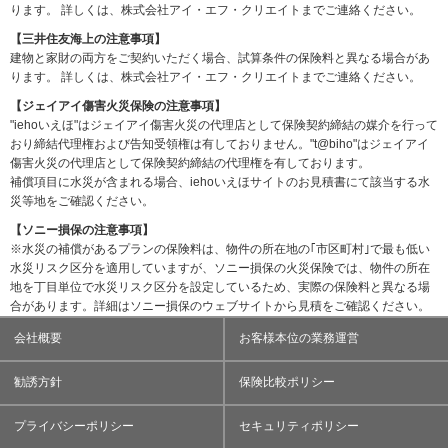
ります。
詳しくは、株式会社アイ・エフ・クリエイトまでご連絡ください。
【三井住友海上の注意事項】
建物と家財の両方をご契約いただく場合、試算条件の保険料と異なる場合があ
ります。 詳しくは、株式会社アイ・エフ・クリエイトまでご連絡ください。
【ジェイアイ傷害火災保険の注意事項】
"iehoいえほ"はジェイアイ傷害火災の代理店として保険契約締結の媒介を行って
おり締結代理権および告知受領権は有しておりません。"t@biho"はジェイアイ
傷害火災の代理店として保険契約締結の代理権を有しております。
補償項目に水災が含まれる場合、iehoいえほサイトのお見積書にて該当する水
災等地をご確認ください。
【ソニー損保の注意事項】
※水災の補償があるプランの保険料は、物件の所在地の｢市区町村｣で最も低い
水災リスク区分を適用していますが、ソニー損保の火災保険では、物件の所在
地を丁目単位で水災リスク区分を設定しているため、実際の保険料と異なる場
合があります。詳細はソニー損保のウェブサイトから見積をご確認ください。
会社概要
お客様本位の業務運営
勧誘方針
保険比較ポリシー
プライバシーポリシー
セキュリティポリシー