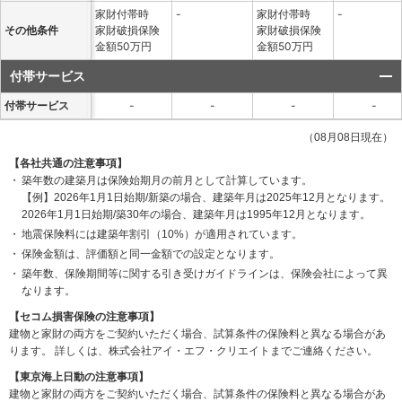
家財付帯時
-
家財付帯時
-
その他条件
家財破損保険
家財破損保険
金額50万円
金額50万円
付帯サービス
付帯サービス
-
-
-
-
（08月08日現在）
【各社共通の注意事項】
築年数の建築月は保険始期月の前月として計算しています。
【例】2026年1月1日始期/新築の場合、建築年月は2025年12月となります。
2026年1月1日始期/築30年の場合、建築年月は1995年12月となります。
地震保険料には建築年割引（10%）が適用されています。
保険金額は、評価額と同一金額での設定となります。
築年数、保険期間等に関する引き受けガイドラインは、保険会社によって異
なります。
【セコム損害保険の注意事項】
建物と家財の両方をご契約いただく場合、試算条件の保険料と異なる場合があ
ります。
詳しくは、株式会社アイ・エフ・クリエイトまでご連絡ください。
【東京海上日動の注意事項】
建物と家財の両方をご契約いただく場合、試算条件の保険料と異なる場合があ