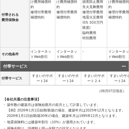
け費用補償特
け費用補償特
損害防止費用
け費用補償特
約
約
失火見舞費用
約
修理付帯費用
修理付帯費用
修理付帯費用
修理付帯費用
付帯される
補償特約
補償特約
地震火災費用
補償特約
費用保険金
(5% 300万円
限度)
臨時費用
特別費用
インターネッ
インターネッ
-
インターネッ
その他条件
トWeb割引
トWeb割引
トWeb割引
付帯サービス
すまいのサポ
すまいのサポ
すまいのサポ
すまいのサ
付帯サービス
ート24
ート24
ート２４
ート24
（08月07日現在）
【各社共通の注意事項】
築年数の建築月は保険始期月の前月として計算しています。
【例】2026年1月1日始期/新築の場合、建築年月は2025年12月となります。
2026年1月1日始期/築30年の場合、建築年月は1995年12月となります。
地震保険料には建築年割引（10%）が適用されています。
保険金額は、評価額と同一金額での設定となります。