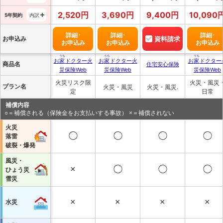
2,520
円
3,690
円
9,400
円
10,090
5年契約
内訳
詳細･
詳細･
詳細･
お申込み
資料請求
お申込み
お申込み
お申込み
うち
うち
うち
お
家
ドクター火
お
家
ドクター火
お
家
ドクター
商品名
住宅安心保険
災保険Web
災保険Web
災保険Web
火災リスク限
火災・風災
プラン名
火災・風災
火災・風災.
定
日常
補償内容
○＝補償される（保険金をお支払いする事故） ×＝補償されない
火災
◯
◯
◯
◯
落雷
破裂・爆発
風災・
×
◯
◯
◯
ひょう災
雪災
×
×
×
×
水災