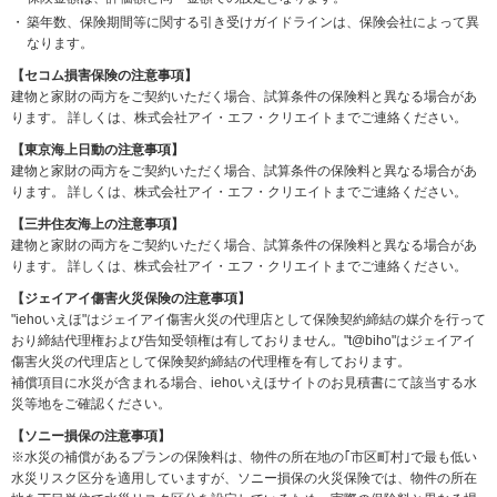
築年数、保険期間等に関する引き受けガイドラインは、保険会社によって異
なります。
【セコム損害保険の注意事項】
建物と家財の両方をご契約いただく場合、試算条件の保険料と異なる場合があ
ります。
詳しくは、株式会社アイ・エフ・クリエイトまでご連絡ください。
【東京海上日動の注意事項】
建物と家財の両方をご契約いただく場合、試算条件の保険料と異なる場合があ
ります。
詳しくは、株式会社アイ・エフ・クリエイトまでご連絡ください。
【三井住友海上の注意事項】
建物と家財の両方をご契約いただく場合、試算条件の保険料と異なる場合があ
ります。 詳しくは、株式会社アイ・エフ・クリエイトまでご連絡ください。
【ジェイアイ傷害火災保険の注意事項】
"iehoいえほ"はジェイアイ傷害火災の代理店として保険契約締結の媒介を行って
おり締結代理権および告知受領権は有しておりません。"t@biho"はジェイアイ
傷害火災の代理店として保険契約締結の代理権を有しております。
補償項目に水災が含まれる場合、iehoいえほサイトのお見積書にて該当する水
災等地をご確認ください。
【ソニー損保の注意事項】
※水災の補償があるプランの保険料は、物件の所在地の｢市区町村｣で最も低い
水災リスク区分を適用していますが、ソニー損保の火災保険では、物件の所在