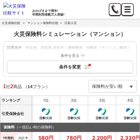
おかげさまで
周年!
年間利用者数
万人突破!
火災保険比較
>
マンション保険料比較
>
日新火災
火災保険料シミュレーション
（マンション）
試算条件
所在地：高知県 高知市｜建物構造：M構造（マンション構造）
｜築年数：新築｜建物の保険金額：2,000万円｜家財補償：-｜
条件を見る
地震保険：なし
条件を変更
絞り込み
申込方法：-
|
保険期間：1年,5年
|
保険会社：日新火災
1
2
社
商品
（
14
プラン）
ランキング
1位
2位
3位
4位
引受保険会社
保険料
（一括払い時の保険料）
580
円
780
円
2,200
円
2,330
1年契約
内訳