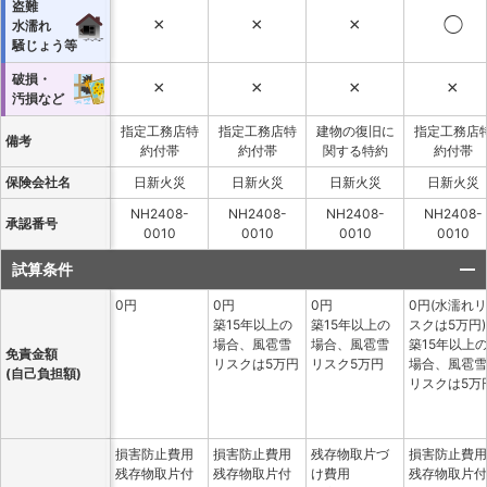
盗難
×
×
×
◯
水濡れ
騒じょう等
破損・
×
×
×
×
汚損など
指定工務店特
指定工務店特
建物の復旧に
指定工務店
備考
約付帯
約付帯
関する特約
約付帯
保険会社名
日新火災
日新火災
日新火災
日新火災
NH2408-
NH2408-
NH2408-
NH2408-
承認番号
0010
0010
0010
0010
試算条件
0円
0円
0円
0円(水濡れリ
築15年以上の
築15年以上の
スクは5万円)
場合、風雹雪
場合、風雹雪
築15年以上
免責金額
リスクは5万円
リスク5万円
場合、風雹雪
(自己負担額)
リスクは5万
損害防止費用
損害防止費用
残存物取片づ
損害防止費用
残存物取片付
残存物取片付
け費用
残存物取片付