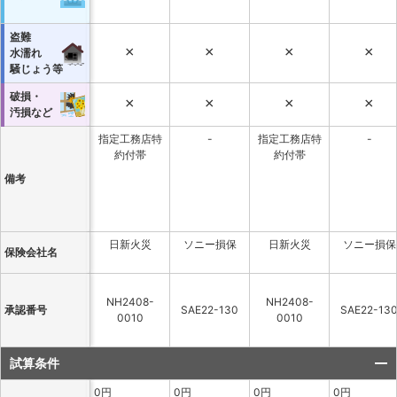
盗難
×
×
×
×
水濡れ
騒じょう等
破損・
×
×
×
×
汚損など
指定工務店特
-
指定工務店特
-
約付帯
約付帯
備考
日新火災
ソニー損保
日新火災
ソニー損保
保険会社名
NH2408-
NH2408-
承認番号
SAE22-130
SAE22-13
0010
0010
試算条件
0円
0円
0円
0円