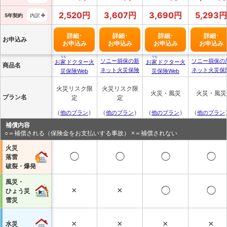
2,520
円
3,607
円
3,690
円
5,293
円
5年契約
内訳
詳細･
詳細･
詳細･
詳細･
お申込み
お申込み
お申込み
お申込み
お申込み
うち
うち
ソニー損保の新
ソニー損保の
お
家
ドクター火
お
家
ドクター火
商品名
ネット火災保険
ネット火災保
災保険Web
災保険Web
火災リスク限
火災リスク限
火災・風災
火災・風災
プラン名
定
定
（
）
（
）
（
）
（
他のプラン
他のプラン
他のプラン
他のプラン
補償内容
○＝補償される（保険金をお支払いする事故） ×＝補償されない
火災
◯
◯
◯
◯
落雷
破裂・爆発
風災・
×
×
◯
◯
ひょう災
雪災
×
×
×
×
水災