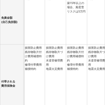
築15年以上の
場合、風雹雪
リスクは5万円
免責金額
(自己負担額)
損害防止費用
損害防止費用
損害防止費用
損害防止費用
残存物取片付
残存物取片づ
残存物取片付
残存物取片づ
け費用補償特
け費用
け費用補償特
け費用
約
水道管修理費
約
水道管修理費
修理付帯費用
用
修理付帯費用
用
補償特約
地震火災費用
補償特約
地震火災費用
付帯される
費用保険金