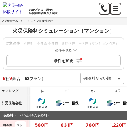
おかげさまで
周年!
年間利用者数
万人突破!
火災保険比較
>
マンション保険料比較
火災保険料シミュレーション
（マンション）
試算条件
所在地：高知県 高知市｜建物構造：M構造（マンション構造）
｜築年数：新築｜建物の保険金額：2,000万円｜家財補償：-｜
条件を見る
地震保険：なし
条件を変更
絞り込み
申込方法：-
|
保険期間：1年,5年
|
8
9
社
商品
（
53
プラン）
ランキング
1位
2位
3位
4位
引受保険会社
保険料
（一括払い時の保険料）
580
円
831
円
780
円
1,220
円
1年契約
内訳