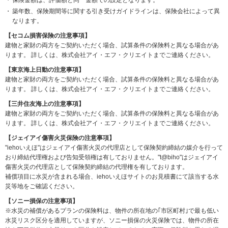
保険金額は、評価額と同一金額での設定となります。
築年数、保険期間等に関する引き受けガイドラインは、保険会社によって異
なります。
【セコム損害保険の注意事項】
建物と家財の両方をご契約いただく場合、試算条件の保険料と異なる場合があ
ります。
詳しくは、株式会社アイ・エフ・クリエイトまでご連絡ください。
【東京海上日動の注意事項】
建物と家財の両方をご契約いただく場合、試算条件の保険料と異なる場合があ
ります。
詳しくは、株式会社アイ・エフ・クリエイトまでご連絡ください。
【三井住友海上の注意事項】
建物と家財の両方をご契約いただく場合、試算条件の保険料と異なる場合があ
ります。 詳しくは、株式会社アイ・エフ・クリエイトまでご連絡ください。
【ジェイアイ傷害火災保険の注意事項】
"iehoいえほ"はジェイアイ傷害火災の代理店として保険契約締結の媒介を行って
おり締結代理権および告知受領権は有しておりません。"t@biho"はジェイアイ
傷害火災の代理店として保険契約締結の代理権を有しております。
補償項目に水災が含まれる場合、iehoいえほサイトのお見積書にて該当する水
災等地をご確認ください。
【ソニー損保の注意事項】
※水災の補償があるプランの保険料は、物件の所在地の｢市区町村｣で最も低い
水災リスク区分を適用していますが、ソニー損保の火災保険では、物件の所在