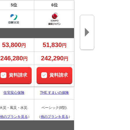
5位
6位
7位
53,800
51,830
51,710
5
円
円
円
246,280
242,290
238,260
23
円
円
円
資料請求
資料請求
資料請求
Total assist 住まいの保
住宅安心保険
THE すまいの保険
タフ
険
火災・風災・水災.
ベーシック(II型).
I.
フ
他のプラン
を見る
）
（
他のプラン
を見る
）
（
他のプラン
を見る
）
（
他の