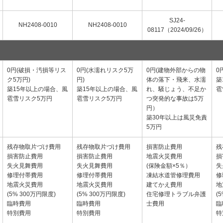
SJ24-
NH2408-0010
NH2408-0010
08117（2024/09/26）
0円(破損・汚損等リス
0円(水濡れリスク5万
0円(建物外部からの物
0
ク5万円)
円)
体の落下・飛来、水濡
築
築15年以上の場合、風
築15年以上の場合、風
れ、騒じょう、不足か
雹
雹雪リスク5万円
雹雪リスク5万円
つ突発的な事故は5万
円）
築30年以上は風災免責
5万円
残存物取片づけ費用
残存物取片づけ費用
損害防止費用
残
損害防止費用
損害防止費用
地震火災費用
損
失火見舞費用
失火見舞費用
(保険金額×5％）
失
修理付帯費用
修理付帯費用
凍結水道管修理費用
修
地震火災費用
地震火災費用
建てかえ費用
地
(5% 300万円限度)
(5% 300万円限度)
住宅修理トラブル弁護
(
臨時費用
臨時費用
士費用
臨
特別費用
特別費用
特