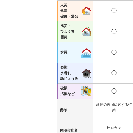
火災
◯
落雷
破裂・爆発
風災・
◯
ひょう災
雪災
◯
水災
盗難
◯
水濡れ
騒じょう等
破損・
◯
汚損など
建物の復旧に関する特
備考
約
日新火災
保険会社名