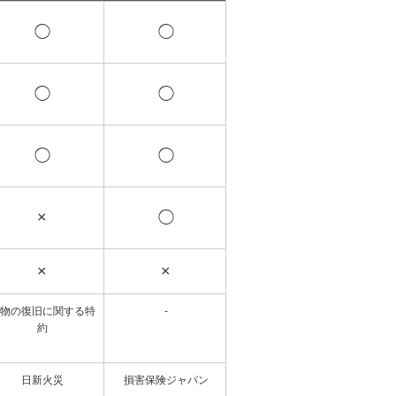
◯
◯
◯
◯
◯
◯
◯
◯
◯
×
◯
◯
×
×
◯
物の復旧に関する特
-
水災初期費用補償特約
事故時
約
しっかり更新特約付帯
建物復旧特約
日新火災
損害保険ジャパン
東京海上日動
あいお