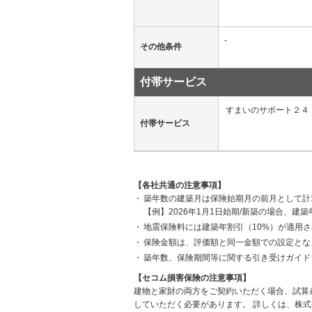
-
その他条件
付帯サービス
すまいのサポート２４
付帯サービス
【各社共通の注意事項】
築年数の建築月は保険始期月の前月として計
【例】2026年1月1日始期/新築の場合、建築
地震保険料には建築年割引（10%）が適用
保険金額は、評価額と同一金額での設定とな
築年数、保険期間等に関する引き受けガイド
【セコム損害保険の注意事項】
建物と家財の両方をご契約いただく場合、試算
していただく必要があります。
詳しくは、株式