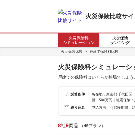
火災保険比較サイ
火災保険料
火災保険
シミュレーション
ランキング
火災保険比較
>
戸建て保険料比較
火災保険料シミュレーシ
戸建ての保険料はいくらが相場でしょう
試算条件
所在地：東京都 千代田区
償：500万円｜地震保険：
絞り込み
申込方法：-
|
保険期間：1年
8
9
社
商品
（
49
プラン）