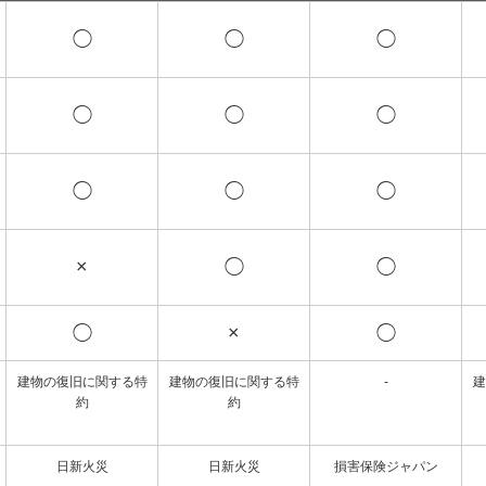
◯
◯
◯
◯
◯
◯
◯
◯
◯
×
◯
◯
◯
×
◯
建物の復旧に関する特
建物の復旧に関する特
-
建
約
約
日新火災
日新火災
損害保険ジャパン