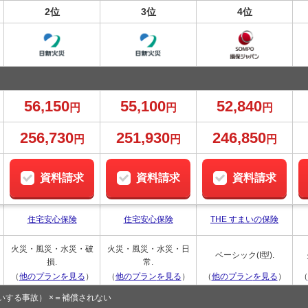
2位
3位
4位
56,150
55,100
52,840
円
円
円
256,730
251,930
246,850
円
円
円
資料請求
資料請求
資料請求
住宅安心保険
住宅安心保険
THE すまいの保険
火災・風災・水災・破
火災・風災・水災・日
ベーシック(I型).
損.
常.
（
他のプラン
を見る
）
（
他のプラン
を見る
）
（
他のプラン
を見る
）
（
いする事故） ×＝補償されない