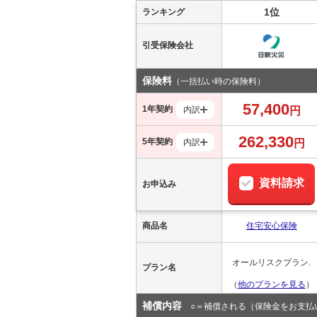
1位
ランキング
引受保険会社
保険料
（一括払い時の保険料）
57,400
1年契約
内訳
円
262,330
5年契約
内訳
円
資料請求
お申込み
商品名
住宅安心保険
オールリスクプラン.
プラン名
（
他のプラン
を見る
）
補償内容
○＝補償される（保険金をお支払