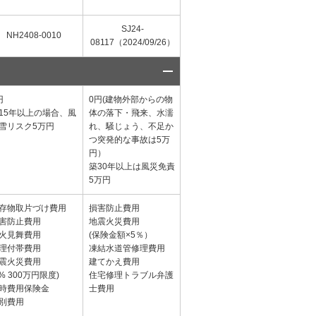
SJ24-
25TC-002035（期
B24-1
NH2408-0010
08117（2024/09/26）
限：2026/8/31）
年
円
0円(建物外部からの物
0円(盗難、水濡れ等リ
0円(
15年以上の場合、風
体の落下・飛来、水濡
スク破損等リスク５万
損等リ
雪リスク5万円
れ、騒じょう、不足か
円)
つ突発的な事故は5万
築15年以上の場合、風
円）
災リスク5万円
築30年以上は風災免責
5万円
存物取片づけ費用
損害防止費用
残存物取片づけ費用
災害緊
害防止費用
地震火災費用
損害拡大防止費用
防犯対
火見舞費用
(保険金額×5％）
失火見舞費用
地震火
理付帯費用
凍結水道管修理費用
修理付帯費用
(5% 3
震火災費用
建てかえ費用
地震火災費用
特別費
5% 300万円限度)
住宅修理トラブル弁護
(5% 300万円限度)
権利保
時費用保険金
士費用
水道管凍結修理費用
別費用
請求権の保全・
行使手続き費用