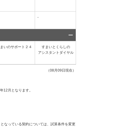
-
家財付帯時 家財破損
-
支払限度額50万円
まいのサポート２４
すまいとくらしの
メディカルアシスト
アシスタントダイヤル
事故防止アシスト
現場
住まい
（08月09日現在）
5年12月となります。
円）となっている契約については、試算条件を変更