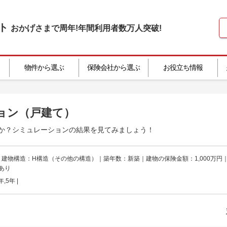
ト
おかげさまで
周年!
年間利用者数
万人突破!
物件から選ぶ
保険会社から選ぶ
お役立ち情報
ョン
（戸建て）
か？シミュレーションの結果を見てみましょう！
｜建物構造：H構造（その他の構造）｜築年数：新築｜建物の保険金額：1,000万円
あり
,5年
|