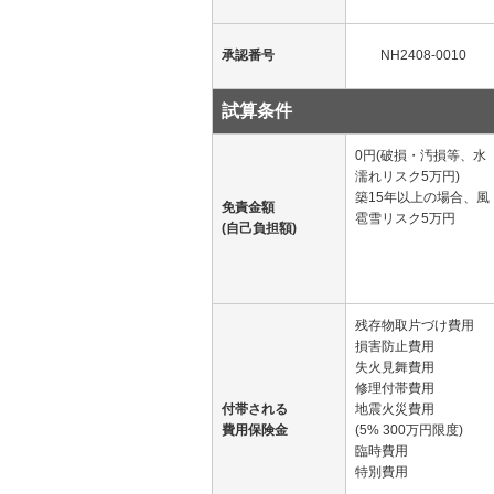
承認番号
NH2408-0010
試算条件
0円(破損・汚損等、水
濡れリスク5万円)
築15年以上の場合、風
免責金額
雹雪リスク5万円
(自己負担額)
残存物取片づけ費用
損害防止費用
失火見舞費用
修理付帯費用
付帯される
地震火災費用
費用保険金
(5% 300万円限度)
臨時費用
特別費用