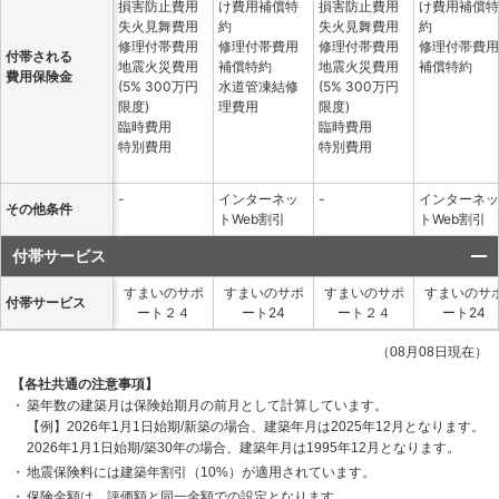
損害防止費用
け費用補償特
損害防止費用
け費用補償特
失火見舞費用
約
失火見舞費用
約
修理付帯費用
修理付帯費用
修理付帯費用
修理付帯費用
付帯される
地震火災費用
補償特約
地震火災費用
補償特約
費用保険金
(5% 300万円
水道管凍結修
(5% 300万円
限度)
理費用
限度)
臨時費用
臨時費用
特別費用
特別費用
-
インターネッ
-
インターネッ
その他条件
トWeb割引
トWeb割引
付帯サービス
すまいのサポ
すまいのサポ
すまいのサポ
すまいのサ
付帯サービス
ート２４
ート24
ート２４
ート24
（08月08日現在）
【各社共通の注意事項】
築年数の建築月は保険始期月の前月として計算しています。
【例】2026年1月1日始期/新築の場合、建築年月は2025年12月となります。
2026年1月1日始期/築30年の場合、建築年月は1995年12月となります。
地震保険料には建築年割引（10%）が適用されています。
保険金額は、評価額と同一金額での設定となります。