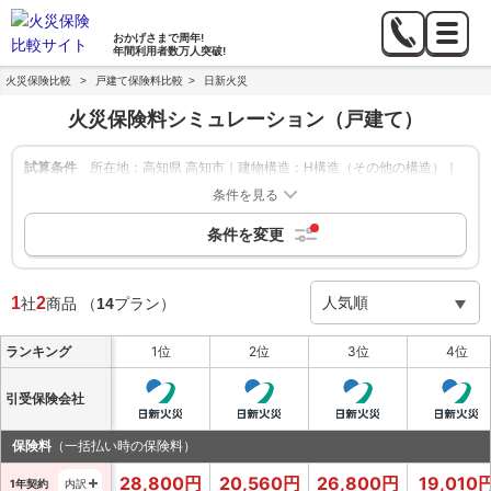
おかげさまで
周年!
年間利用者数
万人突破!
火災保険比較
>
戸建て保険料比較
>
日新火災
火災保険料シミュレーション
（戸建て）
試算条件
所在地：高知県 高知市｜建物構造：H構造（その他の構造）｜
築年数：新築｜建物の保険金額：2,000万円｜家財補償：-｜地
条件を見る
震保険：なし
条件を変更
絞り込み
申込方法：-
|
保険期間：1年,5年
|
保険会社：日新火災
1
2
社
商品
（
14
プラン）
ランキング
1位
2位
3位
4位
引受保険会社
保険料
（一括払い時の保険料）
28,800
円
20,560
円
26,800
円
19,010
1年契約
内訳