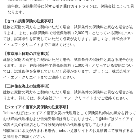
築年数、保険期間等に関する引き受けガイドラインは、保険会社によって異
なります。
【セコム損害保険の注意事項】
建物と家財の両方をご契約いただく場合、試算条件の保険料と異なる場合があ
ります。
また、内訳保険料で最低保険料（2,000円）となっている契約につい
ては、試算条件を変更していただく必要があります。
詳しくは、株式会社ア
イ・エフ・クリエイトまでご連絡ください。
【東京海上日動の注意事項】
建物と家財の両方をご契約いただく場合、試算条件の保険料と異なる場合があ
ります。
また、内訳保険料で最低保険料（1,000円）となっている契約につい
ては、試算条件を変更していただく必要があります。
詳しくは、株式会社ア
イ・エフ・クリエイトまでご連絡ください。
【三井住友海上の注意事項】
建物と家財の両方をご契約いただく場合、試算条件の保険料と異なる場合があ
ります。 詳しくは、株式会社アイ・エフ・クリエイトまでご連絡ください。
【ジェイアイ傷害火災保険の注意事項】
"iehoいえほ"はジェイアイ傷害火災の代理店として保険契約締結の媒介を行って
おり締結代理権および告知受領権は有しておりません。"t@biho"はジェイアイ
傷害火災の代理店として保険契約締結の代理権を有しております。
補償項目に水災が含まれる場合、iehoいえほサイトのお見積書にて該当する水
災等地をご確認ください。