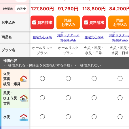
127,800
円
91,760
円
118,800
円
84,200
5年契約
内訳
詳細･
詳細･
お申込み
資料請求
資料請求
お申込み
お申込み
うち
うち
お
家
ドクター火
お
家
ドクター
商品名
住宅安心保険
住宅安心保険
災保険Web
災保険Web
オールリスク
オールリスク
火災・風災・
火災・風災
プラン名
プラン.
プラン
水災・日常.
水災・日常
補償内容
○＝補償される（保険金をお支払いする事故） ×＝補償されない
火災
◯
◯
◯
◯
落雷
破裂・爆発
風災・
◯
◯
◯
◯
ひょう災
雪災
◯
◯
◯
◯
水災