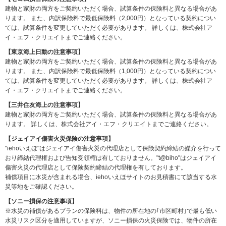
建物と家財の両方をご契約いただく場合、試算条件の保険料と異なる場合があ
ります。
また、内訳保険料で最低保険料（2,000円）となっている契約につい
ては、試算条件を変更していただく必要があります。
詳しくは、株式会社ア
イ・エフ・クリエイトまでご連絡ください。
【東京海上日動の注意事項】
建物と家財の両方をご契約いただく場合、試算条件の保険料と異なる場合があ
ります。
また、内訳保険料で最低保険料（1,000円）となっている契約につい
ては、試算条件を変更していただく必要があります。
詳しくは、株式会社ア
イ・エフ・クリエイトまでご連絡ください。
【三井住友海上の注意事項】
建物と家財の両方をご契約いただく場合、試算条件の保険料と異なる場合があ
ります。 詳しくは、株式会社アイ・エフ・クリエイトまでご連絡ください。
【ジェイアイ傷害火災保険の注意事項】
"iehoいえほ"はジェイアイ傷害火災の代理店として保険契約締結の媒介を行って
おり締結代理権および告知受領権は有しておりません。"t@biho"はジェイアイ
傷害火災の代理店として保険契約締結の代理権を有しております。
補償項目に水災が含まれる場合、iehoいえほサイトのお見積書にて該当する水
災等地をご確認ください。
【ソニー損保の注意事項】
※水災の補償があるプランの保険料は、物件の所在地の｢市区町村｣で最も低い
水災リスク区分を適用していますが、ソニー損保の火災保険では、物件の所在