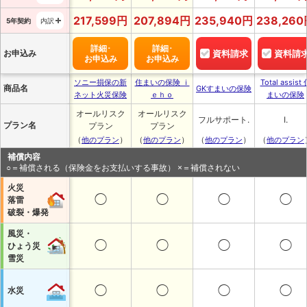
217,599
円
207,894
円
235,940
円
238,260
5年契約
内訳
詳細･
詳細･
お申込み
資料請求
資料請
お申込み
お申込み
ソニー損保の新
住まいの保険 ｉ
Total assist
商品名
GKすまいの保険
ネット火災保険
ｅｈｏ
まいの保険
オールリスク
オールリスク
フルサポート.
I.
プラン名
プラン
プラン
（
）
（
）
（
）
（
他のプラン
他のプラン
他のプラン
他のプラン
補償内容
○＝補償される（保険金をお支払いする事故） ×＝補償されない
火災
◯
◯
◯
◯
落雷
破裂・爆発
風災・
◯
◯
◯
◯
ひょう災
雪災
◯
◯
◯
◯
水災