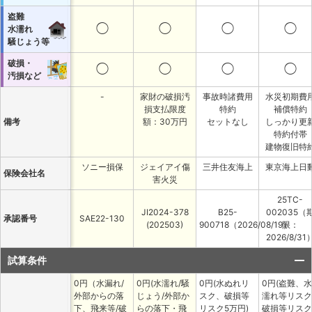
盗難
◯
◯
◯
◯
水濡れ
騒じょう等
破損・
◯
◯
◯
◯
汚損など
-
家財の破損汚
事故時諸費用
水災初期費
損支払限度
特約
補償特約
備考
額：30万円
セットなし
しっかり更
特約付帯
建物復旧特
ソニー損保
ジェイアイ傷
三井住友海上
東京海上日
保険会社名
害火災
25TC-
JI2024-378
B25-
002035（
承認番号
SAE22-130
(202503)
900718（2026/08/19）
限：
2026/8/31
試算条件
0円（水漏れ/
0円(水濡れ/騒
0円(水ぬれリ
0円(盗難、水
外部からの落
じょう/外部か
スク、破損等
濡れ等リスク
下、飛来等/破
らの落下・飛
リスク5万円)
破損等リスク