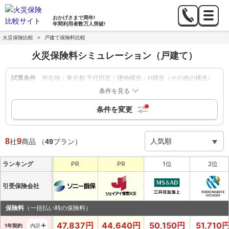
おかげさまで
周年!
年間利用者数
万人突破!
火災保険比較
>
戸建て保険料比較
火災保険料シミュレーション
（戸建て）
試算条件
所在地：東京都 千代田区｜建物構造：H構造（その他の構造）
｜築年数：新築｜建物の保険金額：1,000万円｜家財補償：500
条件を見る
万円｜地震保険：あり
条件を変更
絞り込み
申込方法：-
|
保険期間：1年,5年
|
8
9
社
商品
（
49
プラン）
ランキング
PR
PR
1位
2位
引受保険会社
保険料
（一括払い時の保険料）
47,837
円
44,640
円
50,150
円
51,710
1年契約
内訳