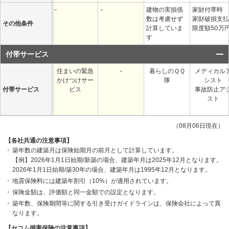
-
-
建物の実損係
家財付帯時
数は考慮せず
家財破損支払
その他条件
計算していま
限度額50万
す
付帯サービス
住まいの緊急
-
暮らしのＱＱ
メディカル
かけつけサー
隊
シスト
付帯サービス
ビス
事故防止ア
スト
（08月06日現在）
【各社共通の注意事項】
築年数の建築月は保険始期月の前月として計算しています。
【例】2026年1月1日始期/新築の場合、建築年月は2025年12月となります。
2026年1月1日始期/築30年の場合、建築年月は1995年12月となります。
地震保険料には建築年割引（10%）が適用されています。
保険金額は、評価額と同一金額での設定となります。
築年数、保険期間等に関する引き受けガイドラインは、保険会社によって異
なります。
【セコム損害保険の注意事項】