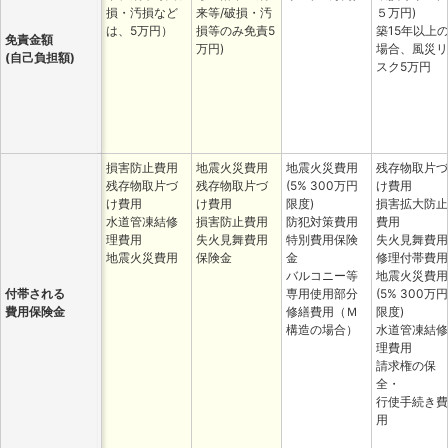
損・汚損など
来等/破損・汚
５万円)
は、5万円）
損等のみ免責5
築15年以上
免責金額
万円)
場合、風災リ
(自己負担額)
スク5万円
損害防止費用
地震火災費用
地震火災費用
残存物取片づ
残存物取片づ
残存物取片づ
(5% 300万円
け費用
け費用
け費用
限度)
損害拡大防止
水道管凍結修
損害防止費用
防犯対策費用
費用
理費用
失火見舞費用
特別費用保険
失火見舞費用
地震火災費用
保険金
金
修理付帯費用
バルコニー等
地震火災費用
付帯される
専用使用部分
(5% 300万円
費用保険金
修繕費用（Ｍ
限度)
構造の場合）
水道管凍結修
理費用
請求権の保
全・
行使手続き費
用