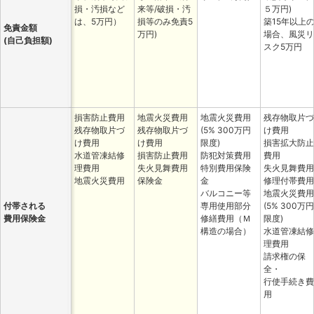
損・汚損など
来等/破損・汚
５万円)
は、5万円）
損等のみ免責5
築15年以上
免責金額
万円)
場合、風災リ
(自己負担額)
スク5万円
損害防止費用
地震火災費用
地震火災費用
残存物取片づ
残存物取片づ
残存物取片づ
(5% 300万円
け費用
け費用
け費用
限度)
損害拡大防止
水道管凍結修
損害防止費用
防犯対策費用
費用
理費用
失火見舞費用
特別費用保険
失火見舞費用
地震火災費用
保険金
金
修理付帯費用
バルコニー等
地震火災費用
付帯される
専用使用部分
(5% 300万円
費用保険金
修繕費用（Ｍ
限度)
構造の場合）
水道管凍結修
理費用
請求権の保
全・
行使手続き費
用