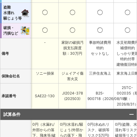
盗難
◯
◯
◯
◯
水濡れ
騒じょう等
破損・
◯
◯
◯
◯
汚損など
-
家財の破損汚
事故時諸費用
水災初期費
損支払限度
特約
補償特約
備考
額：30万円
セットなし
しっかり更
特約付帯
建物復旧特
ソニー損保
ジェイアイ傷
三井住友海上
東京海上日
保険会社名
害火災
25TC-
JI2024-378
B25-
002035（
承認番号
SAE22-130
(202503)
900718（2026/08/19）
限：
2026/8/31
試算条件
0円（水漏れ/
0円(水濡れ/騒
0円(水ぬれリ
0円(盗難、水
外部からの落
じょう/外部か
スク、破損等
濡れ等リスク
下、飛来等/破
らの落下・飛
リスク5万円)
破損等リスク