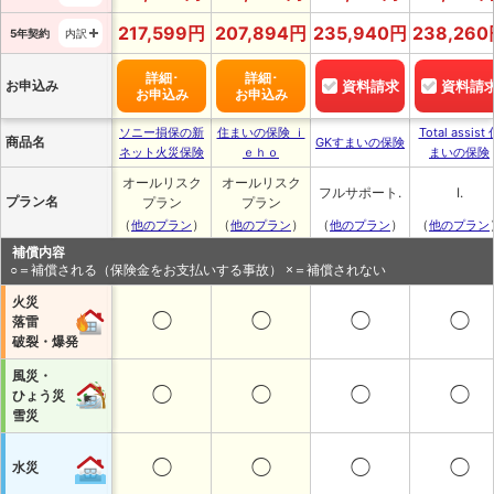
217,599
円
207,894
円
235,940
円
238,260
5年契約
内訳
詳細･
詳細･
お申込み
資料請求
資料請
お申込み
お申込み
ソニー損保の新
住まいの保険 ｉ
Total assist
商品名
GKすまいの保険
ネット火災保険
ｅｈｏ
まいの保険
オールリスク
オールリスク
フルサポート.
I.
プラン名
プラン
プラン
（
）
（
）
（
）
（
他のプラン
他のプラン
他のプラン
他のプラン
補償内容
○＝補償される（保険金をお支払いする事故） ×＝補償されない
火災
◯
◯
◯
◯
落雷
破裂・爆発
風災・
◯
◯
◯
◯
ひょう災
雪災
◯
◯
◯
◯
水災