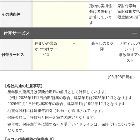
-
-
建物の実損係
家財付帯時
数は考慮せず
家財破損支払
その他条件
計算していま
限度額50万
す
付帯サービス
住まいの緊急
-
暮らしのＱＱ
メディカル
かけつけサー
隊
シスト
付帯サービス
ビス
事故防止ア
スト
（08月08日現在）
【各社共通の注意事項】
築年数の建築月は保険始期月の前月として計算しています。
【例】2026年1月1日始期/新築の場合、建築年月は2025年12月となります。
2026年1月1日始期/築30年の場合、建築年月は1995年12月となります。
地震保険料には建築年割引（10%）が適用されています。
保険金額は、評価額と同一金額での設定となります。
築年数、保険期間等に関する引き受けガイドラインは、保険会社によって異
なります。
【セコム損害保険の注意事項】