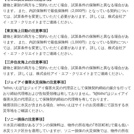
建物と家財の両方をご契約いただく場合、試算条件の保険料と異なる場合があ
ります。
また、内訳保険料で最低保険料（2,000円）となっている契約につい
ては、試算条件を変更していただく必要があります。
詳しくは、株式会社ア
イ・エフ・クリエイトまでご連絡ください。
【東京海上日動の注意事項】
建物と家財の両方をご契約いただく場合、試算条件の保険料と異なる場合があ
ります。
また、内訳保険料で最低保険料（1,000円）となっている契約につい
ては、試算条件を変更していただく必要があります。
詳しくは、株式会社ア
イ・エフ・クリエイトまでご連絡ください。
【三井住友海上の注意事項】
建物と家財の両方をご契約いただく場合、試算条件の保険料と異なる場合があ
ります。 詳しくは、株式会社アイ・エフ・クリエイトまでご連絡ください。
【ジェイアイ傷害火災保険の注意事項】
"iehoいえほ"はジェイアイ傷害火災の代理店として保険契約締結の媒介を行って
おり締結代理権および告知受領権は有しておりません。"t@biho"はジェイアイ
傷害火災の代理店として保険契約締結の代理権を有しております。
補償項目に水災が含まれる場合、iehoいえほサイトのお見積書にて該当する水
災等地をご確認ください。
【ソニー損保の注意事項】
※水災の補償があるプランの保険料は、物件の所在地の｢市区町村｣で最も低い
水災リスク区分を適用していますが、ソニー損保の火災保険では、物件の所在