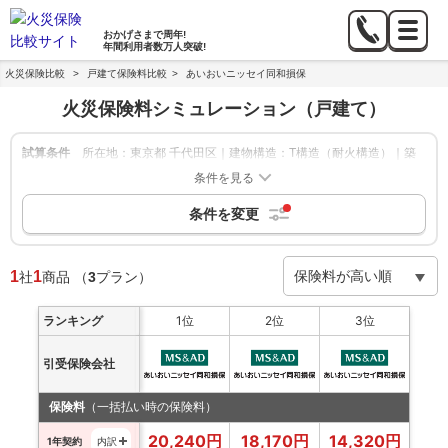
おかげさまで
周年!
年間利用者数
万人突破!
火災保険比較
>
戸建て保険料比較
>
あいおいニッセイ同和損保
火災保険料シミュレーション
（戸建て）
試算条件
所在地：東京都 千代田区｜建物構造：T構造（耐火構造）｜築
年数：新築｜建物の保険金額：1,000万円｜家財補償：-｜地震
条件を見る
保険：あり
条件を変更
絞り込み
申込方法：-
|
保険期間：1年,5年
|
保険会社：あいおいニッセイ
同和損保
1
1
社
商品
（
3
プラン）
ランキング
1位
2位
3位
引受保険会社
保険料
（一括払い時の保険料）
20,240
円
18,170
円
14,320
円
1年契約
内訳