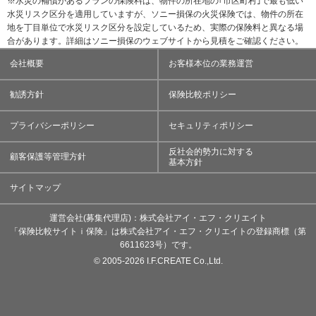
※水災の補償があるプランの保険料は、物件の所在地の｢市区町村｣で最も低い
水災リスク区分を適用していますが、ソニー損保の火災保険では、物件の所在
地を丁目単位で水災リスク区分を設定しているため、実際の保険料と異なる場
合があります。詳細はソニー損保のウェブサイトから見積をご確認ください。
会社概要
お客様本位の業務運営
勧誘方針
保険比較ポリシー
プライバシーポリシー
セキュリティポリシー
反社会的勢力に対する
顧客保護等管理方針
基本方針
サイトマップ
運営会社(募集代理店)：株式会社アイ・エフ・クリエイト
「保険比較サイトｉ保険」は株式会社アイ・エフ・クリエイトの登録商標（第
6611623号）です。
©
2005-
2026 I.F.CREATE Co.,Ltd.