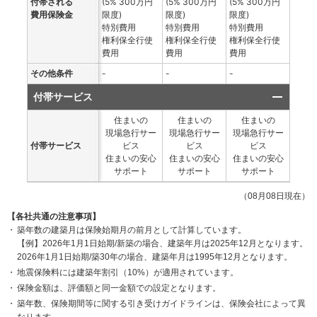
付帯される
(5% 300万円
(5% 300万円
(5% 300万円
費用保険金
限度)
限度)
限度)
特別費用
特別費用
特別費用
権利保全行使
権利保全行使
権利保全行使
費用
費用
費用
その他条件
-
-
-
付帯サービス
住まいの
住まいの
住まいの
現場急行サー
現場急行サー
現場急行サー
付帯サービス
ビス
ビス
ビス
住まいの安心
住まいの安心
住まいの安心
サポート
サポート
サポート
（08月08日現在）
【各社共通の注意事項】
築年数の建築月は保険始期月の前月として計算しています。
【例】2026年1月1日始期/新築の場合、建築年月は2025年12月となります。
2026年1月1日始期/築30年の場合、建築年月は1995年12月となります。
地震保険料には建築年割引（10%）が適用されています。
保険金額は、評価額と同一金額での設定となります。
築年数、保険期間等に関する引き受けガイドラインは、保険会社によって異