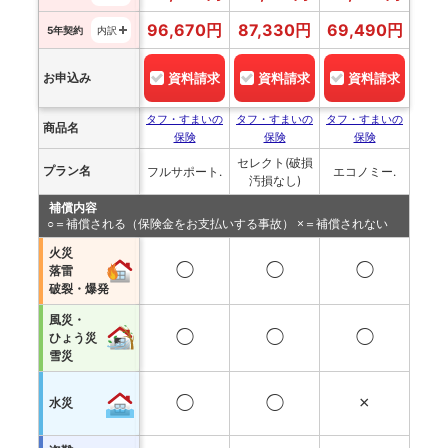
96,670
円
87,330
円
69,490
円
5年契約
内訳
お申込み
資料請求
資料請求
資料請求
タフ・すまいの
タフ・すまいの
タフ・すまいの
商品名
保険
保険
保険
セレクト(破損
プラン名
フルサポート.
エコノミー.
汚損なし)
補償内容
○＝補償される（保険金をお支払いする事故） ×＝補償されない
火災
◯
◯
◯
落雷
破裂・爆発
風災・
◯
◯
◯
ひょう災
雪災
◯
◯
×
水災