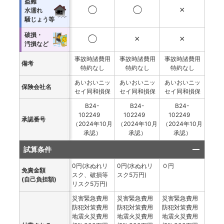
盗難
◯
◯
×
水濡れ
騒じょう等
破損・
◯
×
×
汚損など
事故時諸費用
事故時諸費用
事故時諸費用
備考
特約なし
特約なし
特約なし
あいおいニッ
あいおいニッ
あいおいニッ
保険会社名
セイ同和損保
セイ同和損保
セイ同和損保
B24-
B24-
B24-
102249
102249
102249
承認番号
（2024年10月
（2024年10月
（2024年10月
承認）
承認）
承認）
試算条件
0円(水ぬれリ
0円(水ぬれリ
０円
免責金額
スク、破損等
スク5万円)
(自己負担額)
リスク5万円)
災害緊急費用
災害緊急費用
災害緊急費用
防犯対策費用
防犯対策費用
防犯対策費用
地震火災費用
地震火災費用
地震火災費用