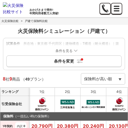
おかげさまで
周年!
年間利用者数
万人突破!
火災保険比較
>
戸建て保険料比較
火災保険料シミュレーション
（戸建て）
試算条件
所在地：東京都 千代田区｜建物構造：T構造（耐火構造）｜築
年数：新築｜建物の保険金額：1,000万円｜家財補償：-｜地震
条件を見る
保険：あり
条件を変更
絞り込み
申込方法：-
|
保険期間：1年,5年
|
8
9
社
商品
（
49
プラン）
ランキング
1位
2位
3位
4位
引受保険会社
保険料
（一括払い時の保険料）
20,790
円
20,380
円
20,240
円
20,130
1年契約
内訳