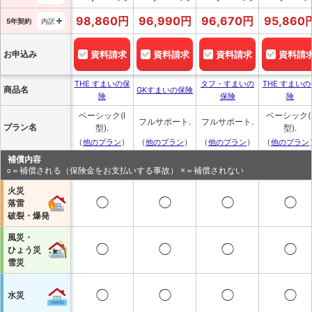
98,860
円
96,990
円
96,670
円
95,860
5年契約
内訳
お申込み
資料請求
資料請求
資料請求
資料請
THE すまいの保
タフ・すまいの
THE すまいの
商品名
GKすまいの保険
険
保険
険
ベーシック(I
ベーシック(I
フルサポート.
フルサポート.
プラン名
型).
型).
（
）
（
）
（
）
（
他のプラン
他のプラン
他のプラン
他のプラン
補償内容
○＝補償される（保険金をお支払いする事故） ×＝補償されない
火災
◯
◯
◯
◯
落雷
破裂・爆発
風災・
◯
◯
◯
◯
ひょう災
雪災
◯
◯
◯
◯
水災