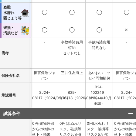
盗難
◯
◯
◯
◯
水濡れ
騒じょう等
破損・
◯
◯
◯
×
汚損など
-
事故時諸費用
事故時諸費用
-
特約
特約なし
備考
セットなし
損害保険ジャ
三井住友海上
あいおいニッ
損害保険ジ
保険会社名
パン
セイ同和損保
パン
B24-
SJ24-
B25-
102249
SJ24-
承認番号
08117（2024/09/26）
900718（2026/08/19）
（2024年10月
08117（202
承認）
試算条件
0円(建物外部
0円(水ぬれリ
0円(水ぬれリ
0円(建物外部
からの物体の
スク、破損等
スク、破損等
からの物体の
落下・飛来、
リスク5万円)
リスク5万円)
落下・飛来、