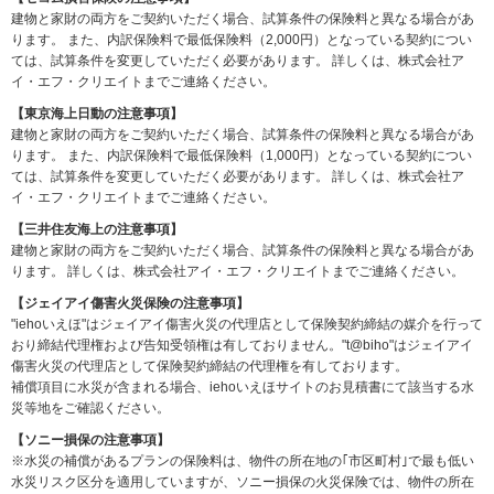
建物と家財の両方をご契約いただく場合、試算条件の保険料と異なる場合があ
ります。
また、内訳保険料で最低保険料（2,000円）となっている契約につい
ては、試算条件を変更していただく必要があります。
詳しくは、株式会社ア
イ・エフ・クリエイトまでご連絡ください。
【東京海上日動の注意事項】
建物と家財の両方をご契約いただく場合、試算条件の保険料と異なる場合があ
ります。
また、内訳保険料で最低保険料（1,000円）となっている契約につい
ては、試算条件を変更していただく必要があります。
詳しくは、株式会社ア
イ・エフ・クリエイトまでご連絡ください。
【三井住友海上の注意事項】
建物と家財の両方をご契約いただく場合、試算条件の保険料と異なる場合があ
ります。 詳しくは、株式会社アイ・エフ・クリエイトまでご連絡ください。
【ジェイアイ傷害火災保険の注意事項】
"iehoいえほ"はジェイアイ傷害火災の代理店として保険契約締結の媒介を行って
おり締結代理権および告知受領権は有しておりません。"t@biho"はジェイアイ
傷害火災の代理店として保険契約締結の代理権を有しております。
補償項目に水災が含まれる場合、iehoいえほサイトのお見積書にて該当する水
災等地をご確認ください。
【ソニー損保の注意事項】
※水災の補償があるプランの保険料は、物件の所在地の｢市区町村｣で最も低い
水災リスク区分を適用していますが、ソニー損保の火災保険では、物件の所在