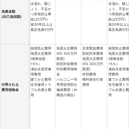
水濡れ、騒じ
水濡れ、騒じ
ょう、不足か
ょう、不足か
免責金額
つ突発的な事
つ突発的な事
(自己負担額)
故は5万円）
故は5万円）
築30年以上は
築30年以上
風災免責5万円
風災免責5万
損害防止費用
地震火災費用
災害緊急費用
損害防止費用
地震火災費用
(5% 300万円
防犯対策費用
地震火災費用
(保険金額
限度)
地震火災費用
(保険金額
×5％）
防犯対策費用
(5% 300万円
×5％）
凍結水道管修
特別費用保険
限度)
凍結水道管修
理費用
金
特別費用
理費用
建てかえ費用
バルコニー等
権利保全行使
建てかえ費用
付帯される
住宅修理トラ
専用使用部分
費用
住宅修理トラ
費用保険金
ブル弁護士費
修繕費用（Ｍ
ブル弁護士費
用
構造の場合）
用