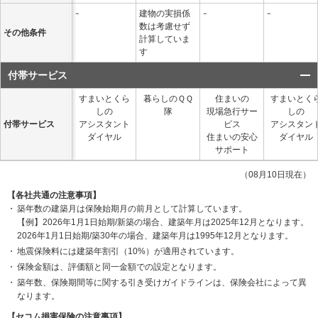
-
建物の実損係
-
-
数は考慮せず
その他条件
計算していま
す
付帯サービス
すまいとくら
暮らしのＱＱ
住まいの
すまいとく
しの
隊
現場急行サー
しの
付帯サービス
アシスタント
ビス
アシスタン
ダイヤル
住まいの安心
ダイヤル
サポート
（08月10日現在）
【各社共通の注意事項】
築年数の建築月は保険始期月の前月として計算しています。
【例】2026年1月1日始期/新築の場合、建築年月は2025年12月となります。
2026年1月1日始期/築30年の場合、建築年月は1995年12月となります。
地震保険料には建築年割引（10%）が適用されています。
保険金額は、評価額と同一金額での設定となります。
築年数、保険期間等に関する引き受けガイドラインは、保険会社によって異
なります。
【セコム損害保険の注意事項】