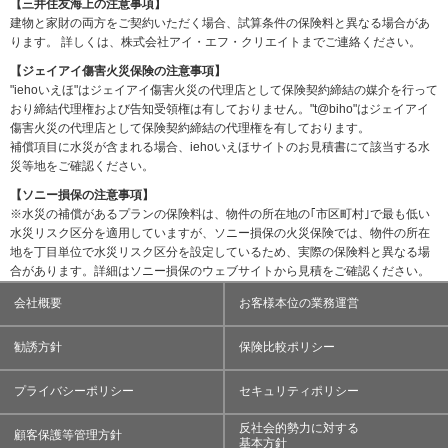
【三井住友海上の注意事項】
建物と家財の両方をご契約いただく場合、試算条件の保険料と異なる場合があ
ります。 詳しくは、株式会社アイ・エフ・クリエイトまでご連絡ください。
【ジェイアイ傷害火災保険の注意事項】
"iehoいえほ"はジェイアイ傷害火災の代理店として保険契約締結の媒介を行って
おり締結代理権および告知受領権は有しておりません。"t@biho"はジェイアイ
傷害火災の代理店として保険契約締結の代理権を有しております。
補償項目に水災が含まれる場合、iehoいえほサイトのお見積書にて該当する水
災等地をご確認ください。
【ソニー損保の注意事項】
※水災の補償があるプランの保険料は、物件の所在地の｢市区町村｣で最も低い
水災リスク区分を適用していますが、ソニー損保の火災保険では、物件の所在
地を丁目単位で水災リスク区分を設定しているため、実際の保険料と異なる場
合があります。詳細はソニー損保のウェブサイトから見積をご確認ください。
会社概要
お客様本位の業務運営
勧誘方針
保険比較ポリシー
プライバシーポリシー
セキュリティポリシー
反社会的勢力に対する
顧客保護等管理方針
基本方針