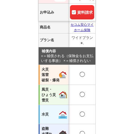
お申込み
資料請求
セコム安心マイ
商品名
ホーム保険
ワイドプラン
プラン名
※.
補償内容
○＝補償される（保険金をお支払
いする事故） ×＝補償されない
火災
◯
落雷
破裂・爆発
風災・
◯
ひょう災
雪災
◯
水災
盗難
◯
水濡れ