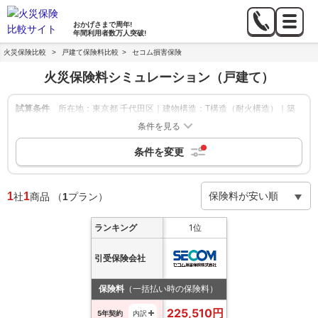
おかげさまで
周年!
年間利用者数
万人突破!
火災保険比較
>
戸建て保険料比較
>
セコム損害保険
火災保険料シミュレーション
（戸建て）
試算条件
所在地：東京都 千代田区｜建物構造：T構造（耐火構造）｜築
年数：新築｜建物の保険金額：2,000万円｜家財補償：500万円
条件を見る
｜地震保険：あり
条件を変更
絞り込み
申込方法：-
|
保険期間：5年
|
補償内容：火災、落雷、破裂・爆
発,風災・ひょう災、雪災,水災,盗難、水濡れ、騒じょう、外部
からの落下、飛来等,破損・汚損等 |
保険会社：セコム損害保険
1
1
社
商品
（
1
プラン）
ランキング
1位
引受保険会社
保険料
（一括払い時の保険料）
225,510
円
5年契約
内訳