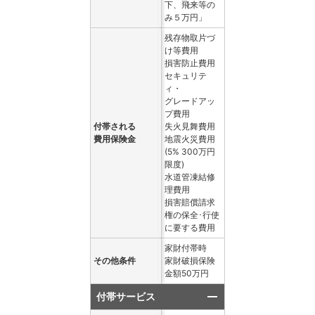
下、飛来等の
み５万円」
残存物取片づ
け等費用
損害防止費用
セキュリテ
ィ・
グレードアッ
プ費用
付帯される
失火見舞費用
費用保険金
地震火災費用
(5% 300万円
限度)
水道管凍結修
理費用
損害賠償請求
権の保全･行使
に要する費用
家財付帯時
その他条件
家財破損保険
金額50万円
付帯サービス