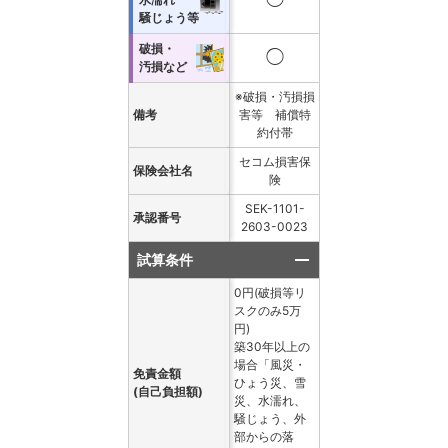
騒じょう等
破損・
◯
汚損など
※破損・汚損損
備考
害等 補償特
約付帯
セコム損害保
保険会社名
険
SEK-1101-
承認番号
2603-0023
試算条件
0円(破損等リ
スクのみ5万
円)
築30年以上の
場合「風災・
免責金額
ひょう災、雪
(自己負担額)
災、水濡れ、
騒じょう、外
部からの落