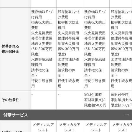
残存物取片づ
残存物取片づ
残存物取片づ
残存物取片づ
け費用
け費用
け費用
け費用
損害拡大防止
損害拡大防止
損害拡大防止
損害拡大防止
費用
費用
費用
費用
失火見舞費用
失火見舞費用
失火見舞費用
失火見舞費用
修理付帯費用
修理付帯費用
修理付帯費用
修理付帯費用
地震火災費用
地震火災費用
地震火災費用
地震火災費用
付帯される
(5% 300万円
(5% 300万円
(5% 300万円
(5% 300万円
費用保険金
限度)
限度)
限度)
限度)
水道管凍結修
水道管凍結修
水道管凍結修
水道管凍結修
理費用
理費用
理費用
理費用
請求権の保
請求権の保
請求権の保
請求権の保
全・
全・
全・
全・
行使手続き費
行使手続き費
行使手続き費
行使手続き費
用
用
用
用
-
-
家財付帯時
家財付帯時
その他条件
家財破損支払
家財破損支払
限度額50万円
限度額50万
付帯サービス
メディカルア
メディカルア
メディカルア
メディカル
シスト
シスト
シスト
シスト