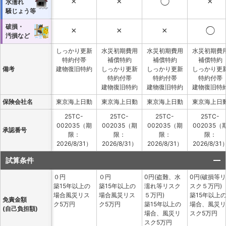
×
×
◯
×
水濡れ
騒じょう等
破損・
×
×
×
◯
汚損など
しっかり更新
水災初期費用
水災初期費用
水災初期費
特約付帯
補償特約
補償特約
補償特約
備考
建物復旧特約
しっかり更新
しっかり更新
しっかり更
特約付帯
特約付帯
特約付帯
建物復旧特約
建物復旧特約
建物復旧特
保険会社名
東京海上日動
東京海上日動
東京海上日動
東京海上日
25TC-
25TC-
25TC-
25TC-
002035（期
002035（期
002035（期
002035（
承認番号
限：
限：
限：
限：
2026/8/31）
2026/8/31）
2026/8/31）
2026/8/31
試算条件
０円
０円
0円(盗難、水
0円(破損等リ
築15年以上の
築15年以上の
濡れ等リスク
スク５万円)
場合風災リス
場合風災リス
５万円)
築15年以上
免責金額
ク5万円
ク5万円
築15年以上の
場合、風災リ
(自己負担額)
場合、風災リ
スク5万円
スク5万円