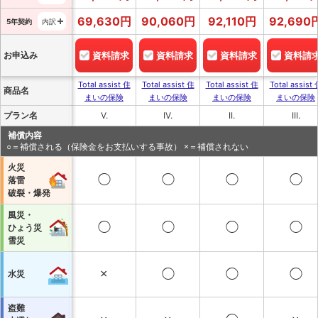
69,630
円
90,060
円
92,110
円
92,690
5年契約
内訳
お申込み
資料請求
資料請求
資料請求
資料請
Total assist 住
Total assist 住
Total assist 住
Total assist
商品名
まいの保険
まいの保険
まいの保険
まいの保険
プラン名
V.
IV.
II.
III.
補償内容
○＝補償される（保険金をお支払いする事故） ×＝補償されない
火災
◯
◯
◯
◯
落雷
破裂・爆発
風災・
◯
◯
◯
◯
ひょう災
雪災
×
◯
◯
◯
水災
盗難