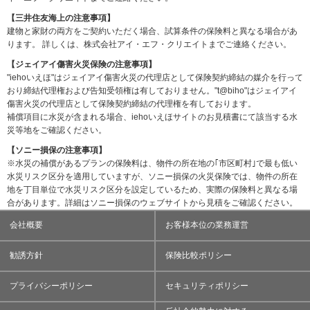
【三井住友海上の注意事項】
建物と家財の両方をご契約いただく場合、試算条件の保険料と異なる場合があ
ります。 詳しくは、株式会社アイ・エフ・クリエイトまでご連絡ください。
【ジェイアイ傷害火災保険の注意事項】
"iehoいえほ"はジェイアイ傷害火災の代理店として保険契約締結の媒介を行って
おり締結代理権および告知受領権は有しておりません。"t@biho"はジェイアイ
傷害火災の代理店として保険契約締結の代理権を有しております。
補償項目に水災が含まれる場合、iehoいえほサイトのお見積書にて該当する水
災等地をご確認ください。
【ソニー損保の注意事項】
※水災の補償があるプランの保険料は、物件の所在地の｢市区町村｣で最も低い
水災リスク区分を適用していますが、ソニー損保の火災保険では、物件の所在
地を丁目単位で水災リスク区分を設定しているため、実際の保険料と異なる場
合があります。詳細はソニー損保のウェブサイトから見積をご確認ください。
会社概要
お客様本位の業務運営
勧誘方針
保険比較ポリシー
プライバシーポリシー
セキュリティポリシー