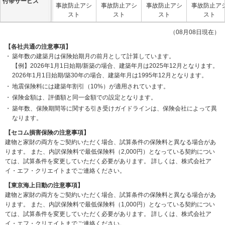
付帯サービス
事故防止アシ
事故防止アシ
事故防止アシ
事故防止ア
スト
スト
スト
スト
（08月08日現在）
【各社共通の注意事項】
築年数の建築月は保険始期月の前月として計算しています。
【例】2026年1月1日始期/新築の場合、建築年月は2025年12月となります。
2026年1月1日始期/築30年の場合、建築年月は1995年12月となります。
地震保険料には建築年割引（10%）が適用されています。
保険金額は、評価額と同一金額での設定となります。
築年数、保険期間等に関する引き受けガイドラインは、保険会社によって異
なります。
【セコム損害保険の注意事項】
建物と家財の両方をご契約いただく場合、試算条件の保険料と異なる場合があ
ります。
また、内訳保険料で最低保険料（2,000円）となっている契約につい
ては、試算条件を変更していただく必要があります。
詳しくは、株式会社ア
イ・エフ・クリエイトまでご連絡ください。
【東京海上日動の注意事項】
建物と家財の両方をご契約いただく場合、試算条件の保険料と異なる場合があ
ります。
また、内訳保険料で最低保険料（1,000円）となっている契約につい
ては、試算条件を変更していただく必要があります。
詳しくは、株式会社ア
イ・エフ・クリエイトまでご連絡ください。