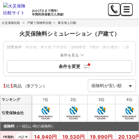
おかげさまで
周年!
年間利用者数
万人突破!
火災保険比較
>
戸建て保険料比較
>
東京海上日動
火災保険料シミュレーション
（戸建て）
試算条件
所在地：東京都 千代田区｜建物構造：T構造（耐火構造）｜築
年数：新築｜建物の保険金額：1,000万円｜家財補償：-｜地震
条件を見る
保険：あり
条件を変更
絞り込み
申込方法：-
|
保険期間：1年,5年
|
保険会社：東京海上日動
1
1
社
商品
（
5
プラン）
ランキング
1位
2位
3位
4位
引受保険会社
保険料
（一括払い時の保険料）
14,940
円
19,530
円
19,990
円
20,130
1年契約
内訳